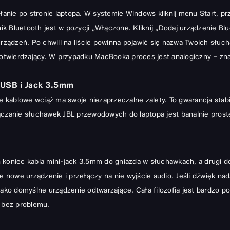
ałanie po stronie laptopa. W systemie Windows kliknij menu Start, p
nik Bluetooth jest w pozycji „Włączone. Kliknij „Dodaj urządzenie Bl
ądzeń. Po chwili na liście powinna pojawić się nazwa Twoich słucha
otwierdzający. W przypadku MacBooka proces jest analogiczny – zn
USB i Jack 3.5mm
kablowe wciąż ma swoje niezaprzeczalne zalety. To gwarancja stabil
zanie słuchawek JBL przewodowych do laptopa jest banalnie prost
 koniec kabla mini-jack 3.5mm do gniazda w słuchawkach, a drugi d
owe urządzenie i przełączy na nie wyjście audio. Jeśli dźwięk nadal
jako domyślne urządzenie odtwarzające. Cała filozofia jest bardzo 
e bez problemu.