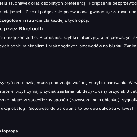
delu słuchawek oraz osobistych preferencji. Połączenie bezprzewo
3.5mm
 miejscach. Z kolei połączenie przewodowe gwarantuje zerowe opóźn
do laptopa i ich rozwiązania
czegółowe instrukcje dla każdej z tych opcji.
 przez Bluetooth
u urządzeń audio. Proces jest szybki i intuicyjny, a po pierwszym 
cych sobie minimalizm i brak zbędnych przewodów na biurku. Zanim z
ych wrażeń
wykryć słuchawki, muszą one znajdować się w trybie parowania. W w
orzyści i zastosowania
tępnie przytrzymaj przycisk zasilania lub dedykowany przycisk Bluet
znie migać w specyficzny sposób (zazwyczaj na niebiesko), sygnaliz
trukcji obsługi. Gotowość do parowania to połowa sukcesu w kwestii
h laptopa