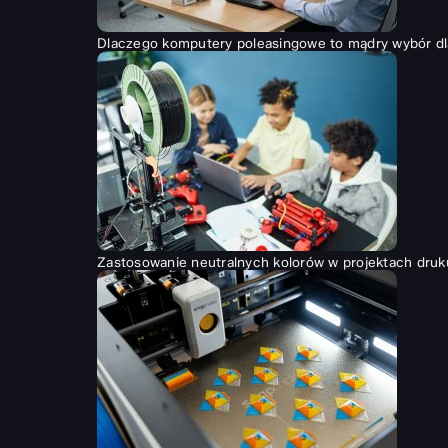
Dlaczego komputery poleasingowe to mądry wybór dl
Zastosowanie neutralnych kolorów w projektach druk