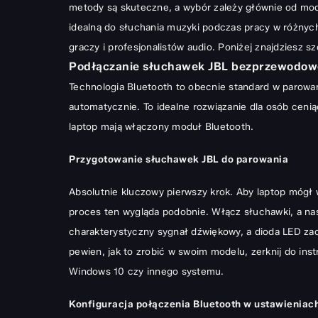
metody są skuteczne, a wybór zależy głównie od mo
Podłączanie słuchawek JBL przewodowo – USB i Jack 
idealną do słuchania muzyki podczas pracy w różnych
Najczęstsze problemy z podłączeniem słuchawek JBL 
graczy i profesjonalistów audio. Poniżej znajdziesz sz
Brak dźwięku po podłączeniu – co robić?
Podłączanie słuchawek JBL bezprzewodowo
Technologia Bluetooth to obecnie standard w parowani
Słuchawki rozłączają się – diagnostyka i naprawa
automatycznie. To idealne rozwiązanie dla osób cenią
Problemy ze sterownikami – aktualizacja i instalacja
laptop mają włączony moduł Bluetooth.
Optymalizacja jakości dźwięku JBL na laptopie
Przygotowanie słuchawek JBL do parowania
Konfiguracja ustawień audio w systemie operacyjnym
Korzystanie z korektora dźwięku (equalizera) dla lepsz
Absolutnie kluczowy pierwszy krok. Aby laptop mógł 
Dlaczego warto używać słuchawek JBL z laptopem? K
proces ten wygląda podobnie. Włącz słuchawki, a nas
charakterystyczny sygnał dźwiękowy, a dioda LED zac
pewien, jak to zrobić w swoim modelu, zerknij do ins
Windows 10 czy innego systemu.
Konfiguracja połączenia Bluetooth w ustawieniac