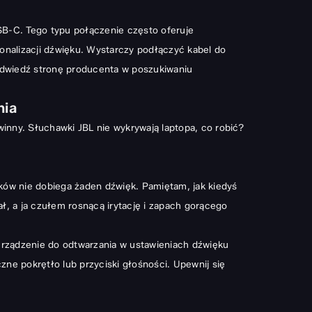
SB-C. Tego typu połączenie często oferuje
nalizacji dźwięku. Wystarczy podłączyć kabel do
 odwiedź stronę producenta w poszukiwaniu
nia
winny. Słuchawki JBL nie wykrywają laptopa, co robić?
ików nie dobiega żaden dźwięk. Pamiętam, jak kiedyś
 a ja czułem rosnącą irytację i zapach gorącego
 urządzenie do odtwarzania w ustawieniach dźwięku
ne pokrętło lub przyciski głośności. Upewnij się