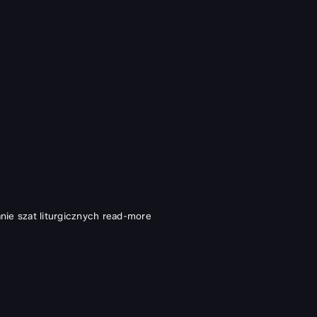
ie szat liturgicznych
read-more