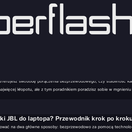
ptopa? Poradnik krok po kroku
ziałania, a jedyne, co stoi na przeszkodzie do zanurzenia się w ulub
sze niż myślisz. Wiedza o tym, jak podłączyć słuchawki JBL do lapt
zy preferujesz swobodę połączenia bezprzewodowego, czy stabilność k
najwięcej kłopotu, ale z tym poradnikiem poradzisz sobie w mgnieniu
ki JBL do laptopa? Przewodnik krok po krok
 Przewodnik krok po kroku
ować na dwa główne sposoby: bezprzewodowo za pomocą technologii 
ooth