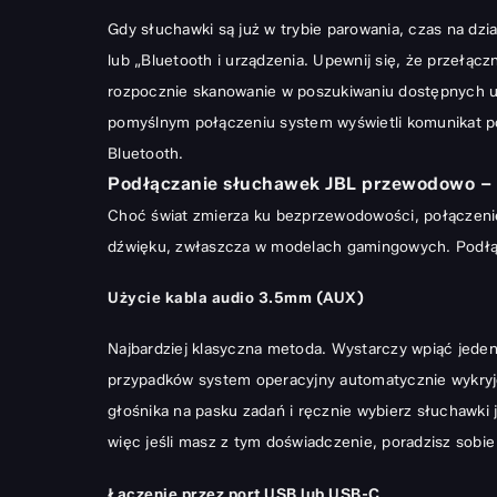
Gdy słuchawki są już w trybie parowania, czas na dzi
lub „Bluetooth i urządzenia. Upewnij się, że przełącz
rozpocznie skanowanie w poszukiwaniu dostępnych urz
pomyślnym połączeniu system wyświetli komunikat p
Bluetooth.
Podłączanie słuchawek JBL przewodowo – 
Choć świat zmierza ku bezprzewodowości, połączenie 
dźwięku, zwłaszcza w modelach gamingowych. Podłąc
Użycie kabla audio 3.5mm (AUX)
Najbardziej klasyczna metoda. Wystarczy wpiąć jeden
przypadków system operacyjny automatycznie wykryje n
głośnika na pasku zadań i ręcznie wybierz słuchawki 
więc jeśli masz z tym doświadczenie, poradzisz sobi
Łączenie przez port USB lub USB-C