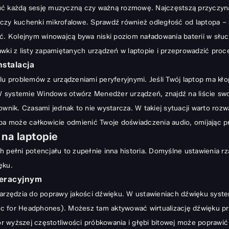
uć każdą sesję muzyczną czy ważną rozmowę. Najczęstszą przyczyną
 czy kuchenki mikrofalowe. Sprawdź również odległość od laptopa –
ić. Kolejnym winowajcą bywa niski poziom naładowania baterii w słu
awki z listy zapamiętanych urządzeń w laptopie i przeprowadzić pro
nstalacja
lu problemów z urządzeniami peryferyjnymi. Jeśli Twój laptop ma kł
 W systemie Windows otwórz Menedżer urządzeń, znajdź na liście swo
rownik. Czasami jednak to nie wystarcza. W takiej sytuacji warto ro
pa
może całkowicie odmienić Twoje doświadczenia audio, omijając
na laptopie
 pełni potencjału to zupełnie inna historia. Domyślne ustawienia rza
ęku.
peracyjnym
zędzia do poprawy jakości dźwięku. W ustawieniach dźwięku system
 for Headphones). Możesz tam aktywować wirtualizację dźwięku prze
r wyższej częstotliwości próbkowania i głębi bitowej może poprawi