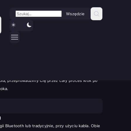
Wszędzie
ionej muzyce lub grze, to tajemnicze połączenie
opa, otwiera drzwi do świata czystego dźwięku bez
abla, przeprowadzimy Cię przez cały proces krok po
 oka.
u
Bluetooth lub tradycyjnie, przy użyciu kabla. Obie