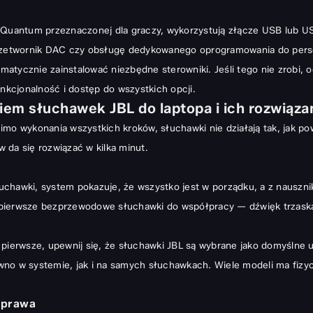
i Quantum przeznaczonej dla graczy, wykorzystują złącze USB lub U
przetwornik DAC czy obsługę dedykowanego oprogramowania do perso
atycznie zainstalować niezbędne sterowniki. Jeśli tego nie zrobi,
kcjonalność i dostęp do wszystkich opcji.
em słuchawek JBL do laptopa i ich rozwiąza
mo wykonania wszystkich kroków, słuchawki nie działają tak, jak po
 da się rozwiązać w kilka minut.
słuchawki, system pokazuje, że wszystko jest w porządku, a z nauszn
pierwsze bezprzewodowe słuchawki do współpracy — dźwięk trzaskał,
 pierwsze, upewnij się, że słuchawki JBL są wybrane jako domyślne
no w systemie, jak i na samych słuchawkach. Wiele modeli ma fizycz
naprawa