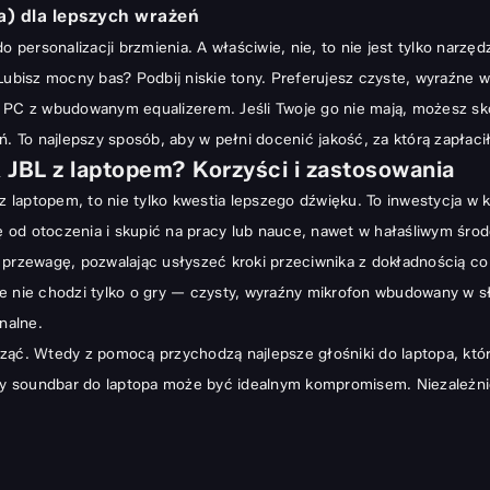
a) dla lepszych wrażeń
 personalizacji brzmienia. A właściwie, nie, to nie jest tylko narzęd
 Lubisz mocny bas? Podbij niskie tony. Preferujesz czyste, wyraźne 
 z wbudowanym equalizerem. Jeśli Twoje go nie mają, możesz skorz
To najlepszy sposób, aby w pełni docenić jakość, za którą zapłaci
JBL z laptopem? Korzyści i zastosowania
 z laptopem, to nie tylko kwestia lepszego dźwięku. To inwestycja w 
 od otoczenia i skupić na pracy lub nauce, nawet w hałaśliwym środ
 przewagę, pozwalając usłyszeć kroki przeciwnika z dokładnością co
Ale nie chodzi tylko o gry — czysty, wyraźny mikrofon wbudowany w s
nalne.
cząć. Wtedy z pomocą przychodzą
najlepsze głośniki do laptopa
, któ
zy soundbar do laptopa
może być idealnym kompromisem. Niezależnie