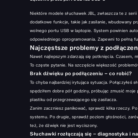
Niektóre modele słuchawek JBL, zwłaszcza te z seri
dodatkowe funkcje, takie jak zasilanie, wbudowany 
wolnego portu USB w laptopie. System powinien autom
odpowiedniego oprogramowania. Zapewni to pełną fun
Najczęstsze problemy z podłączeni
Nawet najlepszym zdarzają się potknięcia. Czasem, mi
To częste pytanie. Na szczęście większość problemów
Brak dźwięku po podłączeniu – co robić?
To chyba najbardziej irytująca sytuacja. Połączyłeś 
spędziłem dobre pół godziny, próbując zmusić moje 
plastiku od przegrzewającego się zasilacza.
Zanim zaczniesz panikować, sprawdź kilka rzeczy. Po
systemu. Po drugie, sprawdź poziom głośności, zarów
też, że dźwięk nie jest wyciszony.
Słuchawki rozłączają się – diagnostyka i 