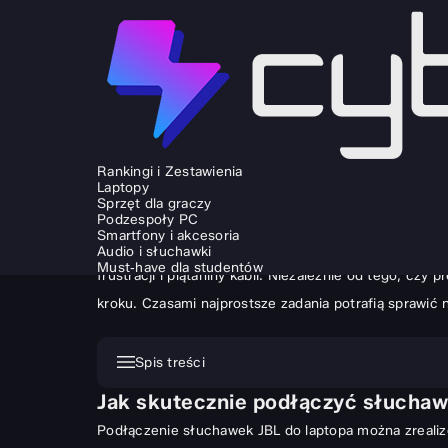
SPRZĘT I GADŻETY
AUDIO I SŁUCHAWKI
Jak podłączyć słuchawki JBL do la
Rankingi i Zestawienia
Laptopy
TOMASZ WIŚNIEWSKI
12.11.2025
Sprzęt dla graczy
Podzespoły PC
Posiadasz świetne słuchawki, laptop jest gotowy do d
Smartfony i akcesoria
między tymi dwoma urządzeniami. Spokojnie, to prost
Audio i słuchawki
Must‑have dla studentów
frustracji i plątaniny kabli. Niezależnie od tego, c
kroku. Czasami najprostsze zadania potrafią sprawić 
Spis treści
Jak skutecznie podłączyć słuchaw
Jak skutecznie podłączyć słuchawki JBL do laptopa?
Podłączenie słuchawek JBL do laptopa można zrealiz
Podłączanie słuchawek JBL bezprzewodowo przez Bluet