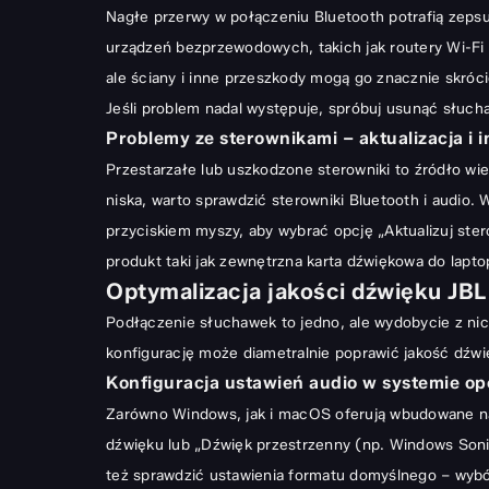
Nagłe przerwy w połączeniu Bluetooth potrafią zeps
urządzeń bezprzewodowych, takich jak routery Wi-Fi
ale ściany i inne przeszkody mogą go znacznie skróc
Jeśli problem nadal występuje, spróbuj usunąć słuch
Problemy ze sterownikami – aktualizacja i i
Przestarzałe lub uszkodzone sterowniki to źródło wie
niska, warto sprawdzić sterowniki Bluetooth i audio.
przyciskiem myszy, aby wybrać opcję „Aktualizuj ste
produkt taki jak
zewnętrzna karta dźwiękowa do lapto
Optymalizacja jakości dźwięku JBL 
Podłączenie słuchawek to jedno, ale wydobycie z nich
konfigurację może diametralnie poprawić jakość dźwi
Konfiguracja ustawień audio w systemie o
Zarówno Windows, jak i macOS oferują wbudowane nar
dźwięku lub „Dźwięk przestrzenny (np. Windows Sonic
też sprawdzić ustawienia formatu domyślnego – wybó