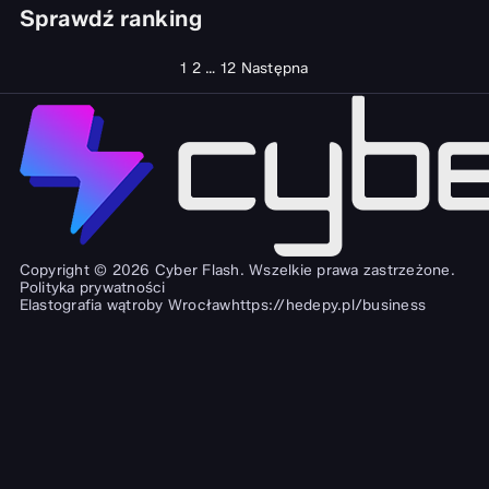
Sprawdź ranking
Stronicowanie
1
2
…
12
Następna
wpisów
Copyright © 2026 Cyber Flash. Wszelkie prawa zastrzeżone.
Polityka prywatności
Elastografia wątroby Wrocław
https://hedepy.pl/business