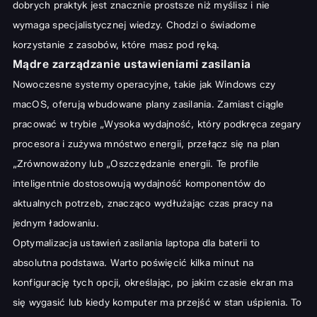
dobrych praktyk jest znacznie prostsze niż myślisz i nie
Wybór odpowiedniego zasilacza i prawidłowe ładowanie
wymaga specjalistycznej wiedzy. Chodzi o świadome
Czy kalibracja baterii to dobry pomysł?
korzystanie z zasobów, które masz pod ręką.
Codzienna pielęgnacja i unikanie typowych błędów
Mądre zarządzanie ustawieniami zasilania
Czy odłączać laptopa od zasilania po naładowaniu?
Nowoczesne systemy operacyjne, takie jak Windows czy
macOS, oferują wbudowane plany zasilania. Zamiast ciągle
Właściwe przechowywanie laptopa i nieużywanych baterii
pracować w trybie „Wysoka wydajność, który podkręca zegary
Jakie aplikacje i procesy najbardziej obciążają baterię?
procesora i zużywa mnóstwo energii, przełącz się na plan
Kiedy nadszedł czas na wymianę baterii?
„Zrównoważony lub „Oszczędzanie energii. Te profile
Objawy zużytej baterii: Na co zwrócić uwagę?
inteligentnie dostosowują wydajność komponentów do
aktualnych potrzeb, znacząco wydłużając czas pracy na
Jak wybrać nową baterię do laptopa?
jednym ładowaniu.
Dłuższa żywotność baterii to wydajniejsza praca
Optymalizacja ustawień zasilania laptopa dla baterii to
absolutna podstawa. Warto poświęcić kilka minut na
konfigurację tych opcji, określając, po jakim czasie ekran ma
się wygasić lub kiedy komputer ma przejść w stan uśpienia. To