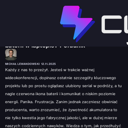
SPRZĘT I GADŻETY
LAPTOPY
Jak skutecznie przedłużyć żywotność
baterii w laptopie? Poradnik
MICHAŁ LEWANDOWSKI
12.11.2025
Każdy z nas to przeżył. Jesteś w trakcie ważnej
wideokonferencji, dopinasz ostatnie szczegóły kluczowego
projektu lub po prostu oglądasz ulubiony serial w podróży, a tu
nagle czerwona ikona baterii i komunikat o niskim poziomie
energii. Panika. Frustracja. Zanim jednak zaczniesz obwiniać
producenta, warto zrozumieć, że żywotność akumulatora to
nie tylko kwestia jego fabrycznej jakości, ale w dużej mierze
naszych codziennych nawyków. Wiedza o tym, jak przedłużyć