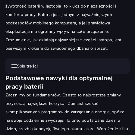
żywotność baterii w laptopie, to klucz do niezależności i
komfortu pracy. Bateria jest jednym z najważniejszych
podzespołów mobilnego komputera, a jej prawidłowa
eksploatacja ma ogromny wpływ na całe urządzenie.
Zrozumienie, jak działają
najważniejsze części laptopa
, jest
pierwszym krokiem do świadomego dbania o sprzęt.
Spis treści
Podstawowe nawyki dla optymalnej
Podstawowe nawyki dla optymalnej pracy baterii
pracy baterii
Mądre zarządzanie ustawieniami zasilania
Zacznijmy od fundamentów. Często to najprostsze zmiany
Kontrola jasności ekranu i podświetlenia klawiatury
przynoszą największe korzyści. Zamiast szukać
Wyłączanie zbędnych funkcji i aplikacji w tle
skomplikowanych programów do zarządzania energią, spójrz
Zaawansowane strategie przedłużania życia baterii
na swoje codzienne zwyczaje. To one, powtarzane dzień w
dzień, rzeźbią kondycję Twojego akumulatora. Wdrożenie kilku
Rola temperatury: Jak unikać przegrzewania laptopa?