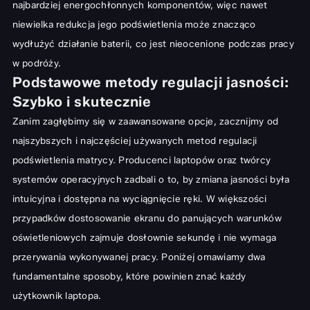
Ochrona wzroku: Dlaczego odpowiednia jasność jest kluczowa?
najbardziej energochłonnych komponentów, więc nawet
niewielka redukcja jego podświetlenia może znacząco
Wydłużanie żywotności baterii dzięki mądrej regulacji
wydłużyć działanie baterii, co jest nieocenione podczas pracy
Podsumowanie: Jak znaleźć idealną jasność dla siebie
w podróży.
Podstawowe metody regulacji jasności:
Szybko i skutecznie
Zanim zagłębimy się w zaawansowane opcje, zacznijmy od
najszybszych i najczęściej używanych metod regulacji
podświetlenia matrycy. Producenci laptopów oraz twórcy
systemów operacyjnych zadbali o to, by zmiana jasności była
intuicyjna i dostępna na wyciągnięcie ręki. W większości
przypadków dostosowanie ekranu do panujących warunków
oświetleniowych zajmuje dosłownie sekundę i nie wymaga
przerywania wykonywanej pracy. Poniżej omawiamy dwa
fundamentalne sposoby, które powinien znać każdy
użytkownik laptopa.