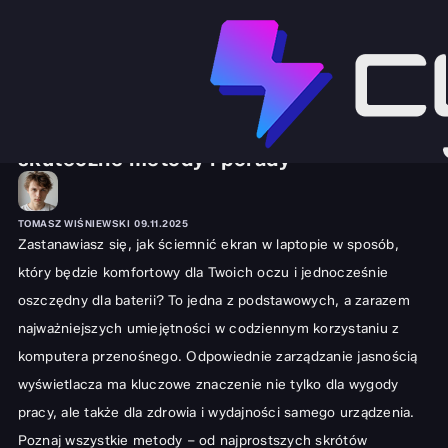
SPRZĘT I GADŻETY
LAPTOPY
Jak ściemnić ekran w laptopie? Poznaj
skuteczne metody i porady
TOMASZ WIŚNIEWSKI
09.11.2025
Zastanawiasz się, jak ściemnić ekran w laptopie w sposób,
który będzie komfortowy dla Twoich oczu i jednocześnie
oszczędny dla baterii? To jedna z podstawowych, a zarazem
najważniejszych umiejętności w codziennym korzystaniu z
komputera przenośnego. Odpowiednie zarządzanie jasnością
wyświetlacza ma kluczowe znaczenie nie tylko dla wygody
pracy, ale także dla zdrowia i wydajności samego urządzenia.
Poznaj wszystkie metody – od najprostszych skrótów