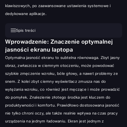
klawiszowych, po zaawansowane ustawienia systemowe i
dedykowane aplikacje.
Spis treści
Wprowadzenie: Znaczenie optymalnej
Wprowadzenie: Znaczenie optymalnej jasności ekranu laptopa
jasności ekranu laptopa
Podstawowe metody regulacji jasności: Szybko i skutecznie
Optymalna jasność ekranu to subtelna równowaga. Zbyt jasny
Klawisze funkcyjne – Twoje szybkie narzędzie
obraz, zwłaszcza w ciemnym otoczeniu, może powodować
Ustawienia systemowe – Pełna kontrola w Windows i macOS
szybkie zmęczenie wzroku, bóle głowy, a nawet problemy ze
Zaawansowane opcje i strategie zarządzania jasnością
snem. Z kolei zbyt ciemny wyświetlacz zmusza nas do
wytężania wzroku, co również jest męczące i może prowadzić
Automatyczne dostosowywanie jasności: Inteligentne rozwiązania
do pomyłek. Znalezienie złotego środka jest kluczem do
Profile zasilania i ich wpływ na jasność ekranu
produktywności i komfortu. Prawidłowo dostosowana jasność
Dodatkowe oprogramowanie do precyzyjnej kontroli
nie tylko chroni oczy, ale także realnie wpływa na czas pracy
Jasność ekranu a komfort użytkowania i kondycja urządzenia
urządzenia na jednym ładowaniu. Ekran jest jednym z