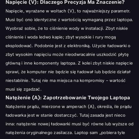
Bezpieczeństwo i Jakość: Na Co Zwrócić Uwagę Przy
Napięcie (V): Dlaczego Precyzja Ma Znaczenie?
Zakupie?
Napięcie, wyrażane w woltach (V), to najważniejszy parametr.
Certyfikaty Bezpieczeństwa i Marka Producenta
Musi być ono identyczne z wartością wymaganą przez laptopa.
Wyobraź sobie, że to ciśnienie wody w instalacji. Zbyt niskie
Długość Kabla i Materiały Wykonania
ciśnienie i woda ledwo kapie; zbyt wysokie i rury mogą
Najczęstsze Błędy Przy Wyborze i Użytkowaniu Ładowarki
eksplodować. Podobnie jest z elektroniką. Użycie ładowarki o
Używanie Niewłaściwej Ładowarki: Konsekwencje
zbyt wysokim napięciu może nieodwracalnie uszkodzić płytę
Co Zrobić, Gdy Laptop Nie Ładuje?
główną i inne komponenty laptopa. Z kolei zbyt niskie napięcie
sprawi, że komputer nie będzie się ładował lub będzie działał
Jak Dbać o Ładowarkę i Baterię, Aby Służyły Dłużej?
niestabilnie. Tutaj nie ma miejsca na kompromisy – wartość
Podsumowanie: Świadomy Wybór Ładowarki dla Długiej Pracy
musi się zgadzać.
Laptopa
Natężenie (A): Zapotrzebowanie Twojego Laptopa
Natężenie prądu, mierzone w amperach (A), określa, ile prądu
ładowarka jest w stanie dostarczyć. Tutaj zasada jest nieco
inna: natężenie nowej ładowarki musi być równe lub wyższe od
natężenia oryginalnego zasilacza. Laptop sam „pobiera tyle