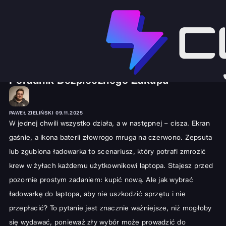
SPRZĘT I GADŻETY
LAPTOPY
Jak Wybrać Ładowarkę do Laptopa?
Poradnik Bezpiecznego Zakupu
PAWEŁ ZIELIŃSKI
09.11.2025
W jednej chwili wszystko działa, a w następnej – cisza. Ekran
gaśnie, a ikona baterii złowrogo mruga na czerwono. Zepsuta
lub zgubiona ładowarka to scenariusz, który potrafi zmrozić
krew w żyłach każdemu użytkownikowi laptopa. Stajesz przed
pozornie prostym zadaniem: kupić nową. Ale jak wybrać
ładowarkę do laptopa, aby nie uszkodzić sprzętu i nie
przepłacić? To pytanie jest znacznie ważniejsze, niż mogłoby
się wydawać, ponieważ zły wybór może prowadzić do