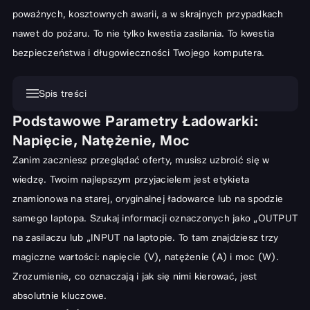
poważnych, kosztownych awarii, a w skrajnych przypadkach
nawet do pożaru. To nie tylko kwestia zasilania. To kwestia
bezpieczeństwa i długowieczności Twojego komputera.
Spis treści
Podstawowe Parametry Ładowarki:
Podstawowe Parametry Ładowarki: Napięcie, Natężenie, Moc
Napięcie, Natężenie, Moc
Napięcie (V): Dlaczego Precyzja Ma Znaczenie?
Zanim zaczniesz przeglądać oferty, musisz uzbroić się w
Natężenie (A): Zapotrzebowanie Twojego Laptopa
wiedzę. Twoim najlepszym przyjacielem jest etykieta
Moc (W): Jak Obliczyć Wymaganą Wartość?
znamionowa na starej, oryginalnej ładowarce lub na spodzie
Typy Złącz i Kompatybilność Ładowarek
samego laptopa. Szukaj informacji oznaczonych jako „OUTPUT
na zasilaczu lub „INPUT na laptopie. To tam znajdziesz trzy
Od Tradycyjnych do USB-C: Poznaj Rodzaje Złączy
magiczne wartości: napięcie (V), natężenie (A) i moc (W).
Oryginalna vs. Zamiennik: Co Jest Lepszym Wyborem?
Zrozumienie, co oznaczają i jak się nimi kierować, jest
Ładowarki Uniwersalne: Wygoda czy Ryzyko?
absolutnie kluczowe.