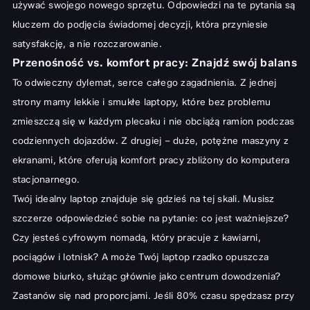
używać swojego nowego sprzętu. Odpowiedzi na te pytania są
Uniwersalne laptopy (14-15.6 cala): Złoty środek dla wielu
kluczem do podjęcia świadomej decyzji, która przyniesie
Duże laptopy (16 cali i więcej): Przestrzeń dla wymagających
satysfakcję, a nie rozczarowanie.
Praktyczne aspekty wyboru rozmiaru: Wymiary, waga i
Przenośność vs. komfort pracy: Znajdź swój balans
akcesoria
To odwieczny dylemat, serce całego zagadnienia. Z jednej
Jak prawidłowo zmierzyć laptopa?
strony mamy lekkie i smukłe laptopy, które bez problemu
zmieszczą się w każdym plecaku i nie obciążą ramion podczas
Waga i bateria: Cichy bohater mobilności
codziennych dojazdów. Z drugiej – duże, potężne maszyny z
Akcesoria: Plecaki, podstawki i stacje dokujące
ekranami, które oferują komfort pracy zbliżony do komputera
Podsumowanie: Twój idealny rozmiar laptopa krok po kroku
stacjonarnego.
Twój idealny laptop znajduje się gdzieś na tej skali. Musisz
szczerze odpowiedzieć sobie na pytanie: co jest ważniejsze?
Czy jesteś cyfrowym nomadą, który pracuje z kawiarni,
pociągów i lotnisk? A może Twój laptop rzadko opuszcza
domowe biurko, służąc głównie jako centrum dowodzenia?
Zastanów się nad proporcjami. Jeśli 80% czasu spędzasz przy