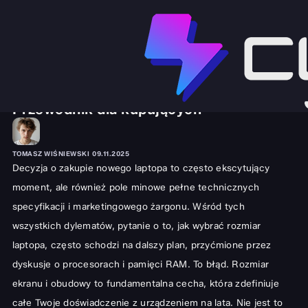
SPRZĘT I GADŻETY
LAPTOPY
Jak mądrze wybrać rozmiar laptopa?
Przewodnik dla kupujących
TOMASZ WIŚNIEWSKI
09.11.2025
Decyzja o zakupie nowego laptopa to często ekscytujący
moment, ale również pole minowe pełne technicznych
specyfikacji i marketingowego żargonu. Wśród tych
wszystkich dylematów, pytanie o to, jak wybrać rozmiar
laptopa, często schodzi na dalszy plan, przyćmione przez
dyskusje o procesorach i pamięci RAM. To błąd. Rozmiar
ekranu i obudowy to fundamentalna cecha, która zdefiniuje
całe Twoje doświadczenie z urządzeniem na lata. Nie jest to