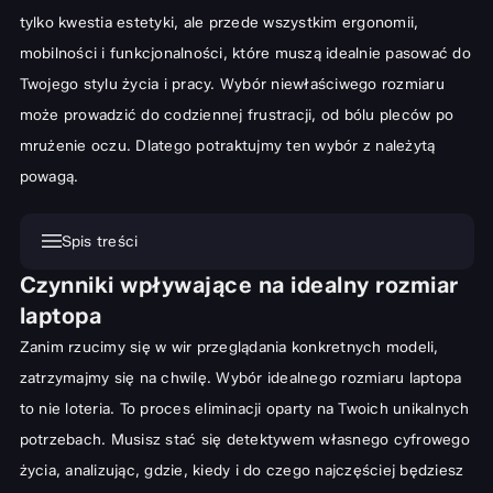
tylko kwestia estetyki, ale przede wszystkim ergonomii,
mobilności i funkcjonalności, które muszą idealnie pasować do
Twojego stylu życia i pracy. Wybór niewłaściwego rozmiaru
może prowadzić do codziennej frustracji, od bólu pleców po
mrużenie oczu. Dlatego potraktujmy ten wybór z należytą
powagą.
Spis treści
Czynniki wpływające na idealny rozmiar
Czynniki wpływające na idealny rozmiar laptopa
laptopa
Przenośność vs. komfort pracy: Znajdź swój balans
Zanim rzucimy się w wir przeglądania konkretnych modeli,
Przeznaczenie i środowisko użytkowania
zatrzymajmy się na chwilę. Wybór idealnego rozmiaru laptopa
Rozdzielczość ekranu a ogólne wymiary
to nie loteria. To proces eliminacji oparty na Twoich unikalnych
Popularne rozmiary laptopów i ich zastosowania
potrzebach. Musisz stać się detektywem własnego cyfrowego
życia, analizując, gdzie, kiedy i do czego najczęściej będziesz
Kompaktowe laptopy (do 13 cali): Mobilność w każdym calu