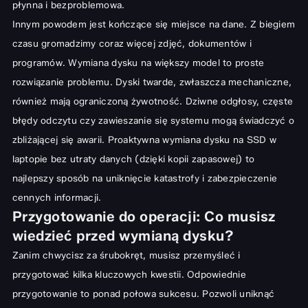
płynna i bezproblemowa.
laptopie
Innym powodem jest kończące się miejsce na dane. Z biegiem
Bezpieczne otwarcie obudowy laptopa
czasu gromadzimy coraz więcej zdjęć, dokumentów i
Demontaż starego dysku twardego
programów. Wymiana dysku na większy model to proste
Montaż i podłączenie nowego dysku SSD/HDD
rozwiązanie problemu. Dyski twarde, zwłaszcza mechaniczne,
Delikatne zamykanie obudowy laptopa po wymianie
również mają ograniczoną żywotność. Dziwne odgłosy, częste
błędy odczytu czy zawieszanie się systemu mogą świadczyć o
Pierwsze uruchomienie i konfiguracja: Co zrobić po wymianie
zbliżającej się awarii. Proaktywna wymiana dysku na SSD w
dysku?
laptopie bez utraty danych (dzięki kopii zapasowej) to
Instalacja systemu operacyjnego na nowym dysku
najlepszy sposób na uniknięcie katastrofy i zabezpieczenie
Przywracanie danych z kopii zapasowej
cennych informacji.
Przygotowanie do operacji: Co musisz
Testowanie i optymalizacja nowego dysku w laptopie
wiedzieć przed wymianą dysku?
Podsumowanie: Nowa wydajność Twojego laptopa dzięki
Zanim chwycisz za śrubokręt, musisz przemyśleć i
prostej zmianie
przygotować kilka kluczowych kwestii. Odpowiednie
przygotowanie to ponad połowa sukcesu. Pozwoli uniknąć