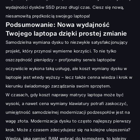
wydajności dysków SSD przez długi czas. Ciesz się nową,
niesamowitą prędkością swojego laptopa!
Podsumowanie: Nowa wydajność
Twojego laptopa dzięki prostej zmianie
Samodzielna wymiana dysku to niezwykle satysfakcjonujący
projekt, który przynosi wymierne korzyści. To nie tylko
oszczędność pieniędzy –
profjonalny serwis laptopów
oczywiście wykona taką usługę, ale koszt wymiany dysku w
laptopie jest wtedy wyższy – lecz także cenna wiedza i krok w
kierunku świadomego zarządzania swoim sprzętem.
W czasach, gdy
koszt naprawy matrycy laptopa
może być
wysoki, a nawet
cena wymiany klawiatury
potrafi zaskoczyć,
umiejętność samodzielnej modernizacji podzespołów jest na
wagę złota. Modernizacja dysku to często najlepszy pierwszy
krok. Może z czasem zdecydujesz się na kolejne ulepszenia?
Wiedza,
jaką pamięć RAM wybrać do komputera
, to kolejny