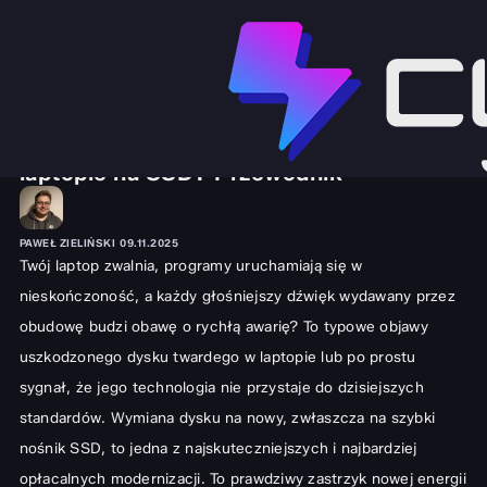
SPRZĘT I GADŻETY
LAPTOPY
Jak samodzielnie wymienić dysk w
laptopie na SSD? Przewodnik
PAWEŁ ZIELIŃSKI
09.11.2025
Twój laptop zwalnia, programy uruchamiają się w
nieskończoność, a każdy głośniejszy dźwięk wydawany przez
obudowę budzi obawę o rychłą awarię? To typowe objawy
uszkodzonego dysku twardego w laptopie lub po prostu
sygnał, że jego technologia nie przystaje do dzisiejszych
standardów. Wymiana dysku na nowy, zwłaszcza na szybki
nośnik SSD, to jedna z najskuteczniejszych i najbardziej
opłacalnych modernizacji. To prawdziwy zastrzyk nowej energii