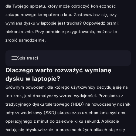
dla Twojego sprzętu, który może odroczyć konieczność
zakupu nowego komputera o lata. Zastanawiasz się, czy
wymiana dysku w laptopie jest trudna? Odpowiedź brzmi:
niekoniecznie. Przy odrobinie przygotowania, możesz to
zrobić samodzielnie.
Spis treści
Dlaczego warto rozważyć wymianę
Dlaczego warto rozważyć wymianę dysku w laptopie?
dysku w laptopie?
Przygotowanie do operacji: Co musisz wiedzieć przed wymianą
Głównym powodem, dla którego użytkownicy decydują się na
dysku?
ten krok, jest dramatyczny wzrost wydajności. Przesiadka z
Niezbędne narzędzia i akcesoria do wymiany dysku w laptopie
tradycyjnego dysku talerzowego (HDD) na nowoczesny nośnik
Kluczowy krok: Wykonanie kopii zapasowej danych z laptopa
półprzewodnikowy (SSD) skraca czas uruchamiania systemu
Jak wybrać odpowiedni nowy dysk do Twojego laptopa?
operacyjnego z minut do zaledwie kilku sekund. Aplikacje
ładują się błyskawicznie, a praca na dużych plikach staje się
Przewodnik krok po kroku: Samodzielna wymiana dysku w