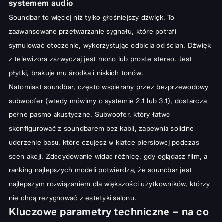
systemem audio
Połączenie soundbara z innymi urządzeniami (np. konsolą,
Soundbar to więcej niż tylko głośniejszy dźwięk. To
laptopem)
zaawansowane przetwarzanie sygnału, które potrafi
Akcesoria i dodatkowe funkcje, które ułatwiają korzystanie
symulować otoczenie, wykorzystując odbicia od ścian. Dźwięk
z telewizora zazwyczaj jest mono lub proste stereo. Jest
Sterowanie głosem i integracja z systemem Smart Home
płytki, brakuje mu środka i niskich tonów.
Montaż soundbara na ścianie lub na szafce RTV
Natomiast soundbar, często wspierany przez bezprzewodowy
Podsumowanie – idealny soundbar dla każdego budżetu
subwoofer (wtedy mówimy o systemie 2.1 lub 3.1), dostarcza
pełne pasmo akustyczne. Subwoofer, który łatwo
skonfigurować z soundbarem bez kabli, zapewnia solidne
uderzenie basu, które czujesz w klatce piersiowej podczas
scen akcji. Zdecydowanie widać różnicę, gdy oglądasz film, a
ranking najlepszych modeli potwierdza, że soundbar jest
najlepszym rozwiązaniem dla większości użytkowników, którzy
nie chcą rezygnować z estetyki salonu.
Kluczowe parametry techniczne – na co