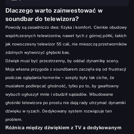
Dlaczego warto zainwestować w
Dlaczego warto zainwestować w soundbar do telewizora?
soundbar do telewizora?
Różnica między dźwiękiem z TV a dedykowanym systemem audio
Powody są zasadniczo dwa: fizyka i komfort. Cienkie obudowy
Kluczowe parametry techniczne – na co zwrócić uwagę przed
współczesnych telewizorów, nawet tych z górnej półki, takich
zakupem?
jak nowoczesny
telewizor 55 cali
, nie mieszczą przetworników
Kanały dźwiękowe (2.1, 5.1, Dolby Atmos) – co oznaczają?
zdolnych wytworzyć głęboki bas.
Moc, porty i jakość połączenia (HDMI ARC/eARC, optyczne)
Dźwięk musi być przestrzenny, by oddać dynamikę sceny.
Moja własna przygoda z soundbarem zaczęła się od frustracji
Technologie poprawiające dźwięk (Dolby Atmos i DTS:X)
podczas oglądania horrorów – szepty były tak ciche, że
Ranking najlepszych soundbarów – modele warte uwagi
musiałem podkręcać głośność, tylko po to, by gwałtowny
Soundbary premium – najlepszy wybór do dużych salonów
wybuch ogłuszył mnie i obudził sąsiadów. Wbudowane
Soundbary średniej półki – optymalny stosunek ceny do jakości
głośniki telewizora po prostu nie dają rady utrzymać dynamiki
Tanie soundbary – dobry start dla początkujących
dźwięku w ryzach. Dedykowany system rozwiązuje ten
problem.
Jak prawidłowo podłączyć i skonfigurować soundbar?
Różnica między dźwiękiem z TV a dedykowanym
Konfiguracja subwoofera i głośników satelitarnych