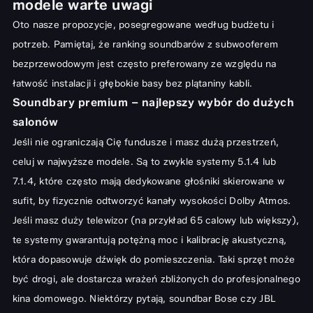
modele warte uwagi
Oto nasze propozycje, posegregowane według budżetu i
potrzeb. Pamiętaj, że ranking soundbarów z subwooferem
bezprzewodowym jest często preferowany ze względu na
łatwość instalacji i głębokie basy bez plątaniny kabli.
Soundbary premium – najlepszy wybór do dużych
salonów
Jeśli nie ograniczają Cię fundusze i masz dużą przestrzeń,
celuj w najwyższe modele. Są to zwykle systemy 5.1.4 lub
7.1.4, które często mają dedykowane głośniki skierowane w
sufit, by fizycznie odtworzyć kanały wysokości Dolby Atmos.
Jeśli masz duży telewizor (na przykład 65 calowy lub większy),
te systemy gwarantują potężną moc i kalibrację akustyczną,
która dopasowuje dźwięk do pomieszczenia. Taki sprzęt może
być drogi, ale dostarcza wrażeń zbliżonych do profesjonalnego
kina domowego. Niektórzy pytają, soundbar Bose czy JBL