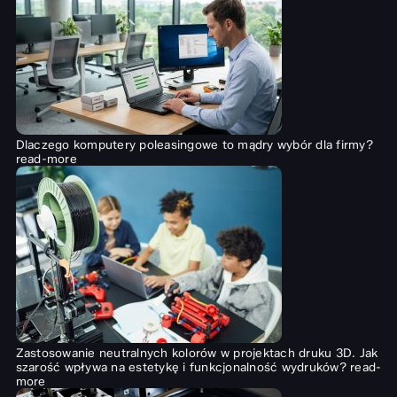
Dlaczego komputery poleasingowe to mądry wybór dla firmy?
read-more
Zastosowanie neutralnych kolorów w projektach druku 3D. Jak
szarość wpływa na estetykę i funkcjonalność wydruków?
read-
more