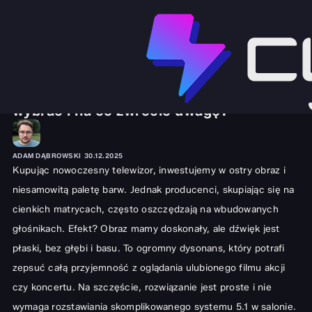
SPRZĘT I GADŻETY
AUDIO I SŁUCHAWKI
Ranking soundbarów: Jaki soundbar
wybrać i na co zwrócić uwagę?
ADAM DĄBROWSKI
30.12.2025
Kupując nowoczesny telewizor, inwestujemy w ostry obraz i
niesamowitą paletę barw. Jednak producenci, skupiając się na
cienkich matrycach, często oszczędzają na wbudowanych
głośnikach. Efekt? Obraz mamy doskonały, ale dźwięk jest
płaski, bez głębi i basu. To ogromny dysonans, który potrafi
zepsuć całą przyjemność z oglądania ulubionego filmu akcji
czy koncertu. Na szczęście, rozwiązanie jest proste i nie
wymaga rozstawiania skomplikowanego systemu 5.1 w salonie.