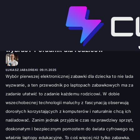
SPRZĘT I GADŻETY
LAPTOPY
Laptopy zabawkowe dla dzieci | Jaki
wybrać? Poradnik dla rodziców
ŁUKASZ JABŁOŃSKI
09.11.2025
Wybór pierwszej elektronicznej zabawki dla dziecka to nie lada
wyzwanie, a ten przewodnik po laptopach zabawkowych ma za
zadanie ułatwić to zadanie każdemu rodzicowi. W dobie
wszechobecnej technologii maluchy z fascynacją obserwują
dorosłych korzystających z komputerów i naturalnie chcą ich
naśladować. Zanim jednak przyjdzie czas na prawdziwy sprzęt,
doskonałym i bezpiecznym pomostem do świata cyfrowego są
właśnie laptopy edukacyjne. To coś więcej niż tylko zabawka.