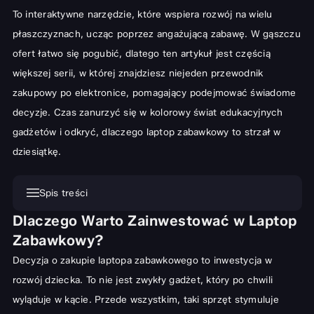
To interaktywne narzędzie, które wspiera rozwój na wielu
płaszczyznach, ucząc poprzez angażującą zabawę. W gąszczu
ofert łatwo się pogubić, dlatego ten artykuł jest częścią
większej serii, w której znajdziesz niejeden
przewodnik
zakupowy po elektronice
, pomagający podejmować świadome
decyzje. Czas zanurzyć się w kolorowy świat edukacyjnych
gadżetów i odkryć, dlaczego laptop zabawkowy to strzał w
dziesiątkę.
Spis treści
Dlaczego Warto Zainwestować w Laptop
Dlaczego Warto Zainwestować w Laptop Zabawkowy?
Zabawkowy?
Rodzaje Laptopów Zabawkowych – Jaki Model Wybrać?
Decyzja o zakupie laptopa zabawkowego to inwestycja w
Laptopy Edukacyjne dla Najmłodszych
rozwój dziecka. To nie jest zwykły gadżet, który po chwili
Interaktywne Laptopy z Grami i Aplikacjami
wyląduje w kącie. Przede wszystkim, taki sprzęt stymuluje