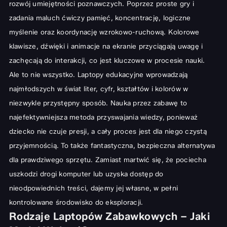
Innowacyjne Rozwiązania: Laptopy 2w1 i Dotykowe
rozwój umiejętności poznawczych. Poprzez proste gry i
zadania maluch ćwiczy pamięć, koncentrację, logiczne
Kluczowe Kryteria Wyboru – Na Co Zwrócić Uwagę?
myślenie oraz koordynację wzrokowo-ruchową. Kolorowe
Funkcje i Programy Edukacyjne
klawisze, dźwięki i animacje na ekranie przyciągają uwagę i
Wiek Dziecka a Odpowiedni Model
zachęcają do interakcji, co jest kluczowe w procesie nauki.
Trwałość, Bezpieczeństwo i Zasilanie
Ale to nie wszystko. Laptopy edukacyjne wprowadzają
Cena a Jakość – Znajdź Złoty Środek
najmłodszych w świat liter, cyfr, kształtów i kolorów w
niezwykle przystępny sposób. Nauka przez zabawę to
Jak Zachęcić Dziecko do Zabawy i Nauki?
najefektywniejsza metoda przyswajania wiedzy, ponieważ
Twój Przewodnik po Świecie Laptopów Zabawkowych
dziecko nie czuje presji, a cały proces jest dla niego czystą
przyjemnością. To także fantastyczna, bezpieczna alternatywa
dla prawdziwego sprzętu. Zamiast martwić się, że pociecha
uszkodzi drogi komputer lub uzyska dostęp do
nieodpowiednich treści, dajemy jej własne, w pełni
kontrolowane środowisko do eksploracji.
Rodzaje Laptopów Zabawkowych – Jaki