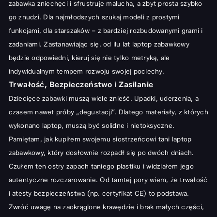
zabawka zniechęci i sfrustruje malucha, a zbyt prosta szybko
go znudzi. Dla najmłodszych szukaj modeli z prostymi
funkcjami, dla starszaków – z bardziej rozbudowanymi grami i
zadaniami. Zastanawiając się, od ilu lat laptop zabawkowy
będzie odpowiedni, kieruj się nie tylko metryką, ale
indywidualnym tempem rozwoju swojej pociechy.
Trwałość, Bezpieczeństwo i Zasilanie
Dziecięce zabawki muszą wiele znieść. Upadki, uderzenia, a
czasem nawet próby „degustacji”. Dlatego materiały, z których
wykonano laptop, muszą być solidne i nietoksyczne.
Pamiętam, jak kupiłem swojemu siostrzeńcowi tani laptop
zabawkowy, który dosłownie rozpadł się po dwóch dniach.
Czułem ten ostry zapach taniego plastiku i widziałem jego
autentyczne rozczarowanie. Od tamtej pory wiem, że trwałość
i atesty bezpieczeństwa (np. certyfikat CE) to podstawa.
Zwróć uwagę na zaokrąglone krawędzie i brak małych części,