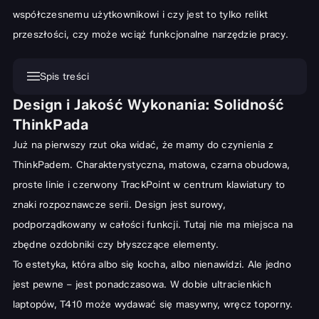
współczesnemu użytkownikowi i czy jest to tylko relikt
przeszłości, czy może wciąż funkcjonalne narzędzie pracy.
Spis treści
Design i Jakość Wykonania: Solidność
Design i Jakość Wykonania: Solidność ThinkPada
ThinkPada
Wygląd zewnętrzny i materiały ThinkPad T410
Już na pierwszy rzut oka widać, że mamy do czynienia z
Ergonomia i komfort użytkowania ThinkPad T410
ThinkPadem. Charakterystyczna, matowa, czarna obudowa,
Specyfikacja Techniczna: Co Kryje ThinkPad T410?
proste linie i czerwony TrackPoint w centrum klawiatury to
Procesor i pamięć RAM: Wydajność na lata w T410
znaki rozpoznawcze serii. Design jest surowy,
podporządkowany w całości funkcji. Tutaj nie ma miejsca na
Karta graficzna i wyświetlacz: Obraz i detale w Lenovo ThinkPad
zbędne ozdobniki czy błyszczące elementy.
Porty i łączność: Pełen zestaw ThinkPad T410
To estetyka, która albo się kocha, albo nienawidzi. Ale jedno
Dysk twardy i możliwości rozbudowy ThinkPad T410
jest pewne – jest ponadczasowa. W dobie ultracienkich
Wydajność w Praktyce: Do Czego Nadaje Się ThinkPad T410?
laptopów, T410 może wydawać się masywny, wręcz toporny.