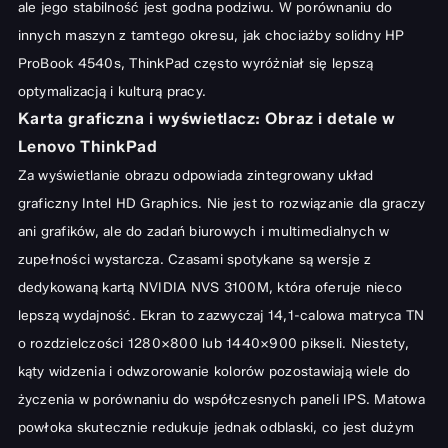
ale jego stabilność jest godna podziwu. W porównaniu do
innych maszyn z tamtego okresu, jak chociażby
solidny HP
ProBook 4540s
, ThinkPad często wyróżniał się lepszą
optymalizacją i kulturą pracy.
Karta graficzna i wyświetlacz: Obraz i detale w
Lenovo ThinkPad
Za wyświetlanie obrazu odpowiada zintegrowany układ
graficzny Intel HD Graphics. Nie jest to rozwiązanie dla graczy
ani grafików, ale do zadań biurowych i multimedialnych w
zupełności wystarcza. Czasami spotykane są wersje z
dedykowaną kartą NVIDIA NVS 3100M, która oferuje nieco
lepszą wydajność. Ekran to zazwyczaj 14,1-calowa matryca TN
o rozdzielczości 1280×800 lub 1440×900 pikseli. Niestety,
kąty widzenia i odwzorowanie kolorów pozostawiają wiele do
życzenia w porównaniu do współczesnych paneli IPS. Matowa
powłoka skutecznie redukuje jednak odblaski, co jest dużym