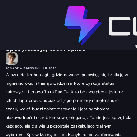
SPRZĘT I GADŻETY
LAPTOPY
Recenzja Lenovo ThinkPad T410 |
Specyfikacja, test i opinie
TOMASZ WIŚNIEWSKI
11.11.2025
W świecie technologii, gdzie nowości pojawiają się i znikają w
mgnieniu oka, istnieją urządzenia, które zyskują status
kultowych. Lenovo ThinkPad T410 to bez wątpienia jeden z
takich laptopów. Chociaż od jego premiery minęło sporo
czasu, wciąż budzi zainteresowanie i jest symbolem
niezawodności oraz biznesowej elegancji. To nie jest sprzęt dla
każdego, ale dla wielu pozostaje zaskakująco trafnym
wyborem. Sprawdzamy, co ten klasyk ma do zaoferowania