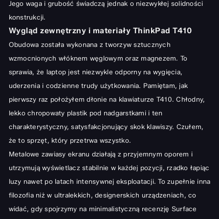
Testy wydajności ThinkPad T410 w codziennym użytkowaniu
Jego waga i grubość świadczą jednak o niezwykłej solidności
konstrukcji.
ThinkPad T410 dla profesjonalistów i studentów
Wygląd zewnętrzny i materiały ThinkPad T410
Klawiatura i Touchpad: Precyzja i Komfort ThinkPad T410
Obudowa została wykonana z tworzyw sztucznych
Żywotność Baterii i System Chłodzenia ThinkPad T410
wzmocnionych włóknem węglowym oraz magnezem. To
Zalety i Wady Lenovo ThinkPad T410
sprawia, że laptop jest niezwykle odporny na wygięcia,
uderzenia i codzienne trudy użytkowania. Pamiętam, jak
Dlaczego warto kupić ThinkPad T410?
pierwszy raz położyłem dłonie na klawiaturze T410. Chłodny,
Potencjalne ograniczenia i na co zwrócić uwagę w ThinkPad T410
lekko chropowaty plastik pod nadgarstkami i ten
Podsumowanie: Czy Warto Inwestować w Lenovo ThinkPad
charakterystyczny, satysfakcjonujący skok klawiszy. Czułem,
T410?
że to sprzęt, który przetrwa wszystko.
Metalowe zawiasy ekranu działają z przyjemnym oporem i
utrzymują wyświetlacz stabilnie w każdej pozycji, rzadko łapiąc
luzy nawet po latach intensywnej eksploatacji. To zupełnie inna
filozofia niż w ultralekkich, designerskich urządzeniach, co
widać, gdy spojrzymy na
minimalistyczną recenzję Surface