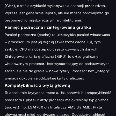
(GHz), określa szybkość wykonywania operacji przez rdzeń.
Wyższe jest generalnie lepsze, ale nie można porównywać go
bezpośrednio między różnymi architekturami.
Pamięć podręczna i zintegrowana grafika
Pamięć podręczna (cache) to ultraszybka pamięć wbudowana
w procesor. Im jest jej więcej (zwłaszcza cache L3), tym
szybciej CPU ma dostęp do często używanych danych.
Zintegrowana karta graficzna (iGPU) to układ graficzny
wbudowany w procesor. Jest wystarczający do podstawowych
zadań, ale nie do grania w nowe tytuły. Procesor bez „integry”
wymaga dokupienia oddzielnej karty graficznej.
Kompatybilność z płytą główną
To absolutnie krytyczna kwestia. Jak sprawdzić kompatybilność
procesora z płytą? Każdy procesor ma określony typ gniazda
(socket), np. LGA1700 dla Intela czy AM5 dla AMD. Płyta
główna musi mieć identyczne gniazdo. Dodatkowo, chipset