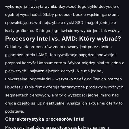
Wymagania procesora w pracy biurowej i kreatywnej
wykonuje je i wysyła wyniki. Szybkość tego cyklu decyduje o
Optymalne rozwiązania dla profesjonalistów
ogólnej wydajności. Słaby procesor będzie wąskim gardłem,
spowalniając nawet najszybsze dyski SSD i najpotężniejsze
Jak dobrać procesor do budżetu?
karty graficzne. Dlatego jego świadomy wybór jest tak ważny.
Procesory do 1000 zł: Dobre i tanie rozwiązania
Procesory Intel vs. AMD: Który wybrać?
Procesory ze średniej i wysokiej półki cenowej
Od lat rynek procesorów zdominowany jest przez dwóch
Czym kierować się przy wyborze procesora?
gigantów: Intela i AMD. Ich rywalizacja napędza innowacje i
przynosi korzyści konsumentom. Wybór między nimi to jedna z
Liczba rdzeni, wątków i taktowanie
pierwszych i najważniejszych decyzji. Nie ma jednej,
Pamięć podręczna i zintegrowana grafika
uniwersalnej odpowiedzi – wszystko zależy od Twoich potrzeb
Kompatybilność z płytą główną
i budżetu. Obie firmy oferują fantastyczne produkty w różnych
Podsumowanie: Znajdź idealny procesor dla siebie
segmentach cenowych, a mity o wyższości jednej marki nad
drugą często są już nieaktualne. Analiza ich aktualnej oferty to
podstawa.
Charakterystyka procesorów Intel
Procesory Intel Core przez długi czas były synonimem