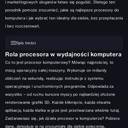
i marketingowych sloganów łatwo się pogubić. Dlatego ten
poradnik pomoże zrozumieć, jakie są najlepsze procesory do
komputera i jak wybrać ten idealny dla siebie, bez przepłacania
i bez rozczarowań.
Spis treści
Rola procesora w wydajności komputera
Rola procesora w wydajności komputera
Co to jest procesor komputerowy? Mówiąc najprościej, to
Procesory Intel vs. AMD: Który wybrać?
mózg operacyjny całej maszyny. Wykonuje on miliardy
Charakterystyka procesorów Intel
obliczeń na sekundę, realizując instrukcje z systemu
Charakterystyka procesorów AMD
operacyjnego i uruchomionych programów. Odpowiada za
Najlepsze procesory do gier
wszystko – od ruchu kursora myszy po najbardziej złożone
renderowanie grafiki 3D. Każde kliknięcie, każda otwarta
Kluczowe cechy procesora dla graczy
aplikacja, każda klatka w grze jest przetwarzana właśnie tutaj.
Polecane modele do wysokiej wydajności w grach
Zastanawiasz się, jak działa procesor w komputerze? Pobiera
Procesory do pracy i zastosowań profesjonalnych
dane, dekoduje je na zrozumiałe dla siebie polecenia,