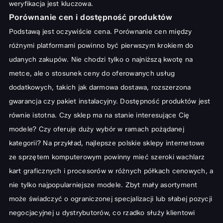
Ranking popularnych sklepów z elektroniką online w Polsce
weryfikacja jest kluczowa.
Porównanie cen i dostępność produktów
Liderzy rynku: Media Expert, RTV Euro AGD i Neonet
Podstawą jest oczywiście cena. Porównanie cen między
Specjalistyczne platformy z szerokim wyborem sprzętu
różnymi platformami powinno być pierwszym krokiem do
komputerowego i RTV
udanych zakupów. Nie chodzi tylko o najniższą kwotę na
Sklepy oferujące atrakcyjne raty i promocje
metce, ale o stosunek ceny do oferowanych usług
Zalety i wady zakupów stacjonarnych – czy warto odwiedzać
dodatkowych, takich jak darmowa dostawa, rozszerzona
salony?
gwarancja czy pakiet instalacyjny. Dostępność produktów jest
Możliwość osobistego sprawdzenia sprzętu
równie istotna. Czy sklep ma na stanie interesujące Cię
modele? Czy oferuje duży wybór w ramach pożądanej
Natychmiastowa dostępność i pomoc doradcy
kategorii? Na przykład, najlepsze polskie sklepy internetowe
Różnice w cenach między sklepami stacjonarnymi a internetowymi
ze sprzętem komputerowym powinny mieć szeroki wachlarz
Jak oszczędzać kupując elektronikę? Poradnik dla łowców
kart graficznych i procesorów w różnych półkach cenowych, a
okazji
nie tylko najpopularniejsze modele. Zbyt mały asortyment
Wykorzystanie porównywarek cen i alertów cenowych
może świadczyć o ograniczonej specjalizacji lub słabej pozycji
negocjacyjnej u dystrybutorów, co rzadko służy klientowi
Programy lojalnościowe i zniżki dla stałych klientów