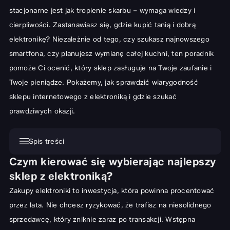
stacjonarne jest jak tropienie skarbu – wymaga wiedzy i
cierpliwości. Zastanawiasz się, gdzie kupić tanią i dobrą
elektronikę? Niezależnie od tego, czy szukasz najnowszego
smartfona, czy planujesz wymianę całej kuchni, ten poradnik
pomoże Ci ocenić, który sklep zasługuje na Twoje zaufanie i
Twoje pieniądze. Pokażemy, jak sprawdzić wiarygodność
sklepu internetowego z elektroniką i gdzie szukać
prawdziwych okazji.
Spis treści
Czym kierować się wybierając najlepszy
Czym kierować się wybierając najlepszy sklep z elektroniką?
sklep z elektroniką?
Porównanie cen i dostępność produktów
Zakupy elektroniki to inwestycja, która powinna procentować
Opinie klientów i jakość obsługi posprzedażowej
przez lata. Nie chcesz ryzykować, że trafisz na niesolidnego
Bezpieczeństwo zakupów online i polityka zwrotów
sprzedawcę, który zniknie zaraz po transakcji. Wstępna