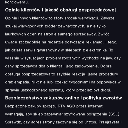
końcowemu.
Zakupy sprzętu powystawowego lub odnowionego
Opinie klientów i jakość obsługi posprzedażowej
Kluczowe czynniki decydujące o sukcesie sklepu z elektroniką
Opinie innych klientów to złoty środek weryfikacji. Zawsze
Logistyka i szybkość dostawy
szukaj wiarygodnych źródeł zewnętrznych, a nie tylko
Profesjonalne doradztwo techniczne i wsparcie
laurkowych ocen na stronie samego sprzedawcy. Zwróć
uwagę szczególnie na recenzje dotyczące reklamacji i tego,
Podsumowanie: Gdzie kupować elektronikę, aby być
jak działa serwis gwarancyjny w sklepach z elektroniką. To
zadowolonym?
właśnie w sytuacjach problematycznych wychodzi na jaw, czy
dany sprzedawca dba o klienta i jego zadowolenie. Dobra
obsługa posprzedażowa to szybkie reakcje, jasne procedury
oraz empatia. Nikt nie lubi czekać tygodniami na odpowiedź w
sprawie uszkodzonego sprzętu, który przecież był drogi.
Bezpieczeństwo zakupów online i polityka zwrotów
Bezpieczne zakupy sprzętu RTV AGD przez internet
wymagają, aby sklep zapewniał szyfrowane połączenie (SSL).
Sprawdź, czy adres strony zaczyna się od „https. Przejrzysta i