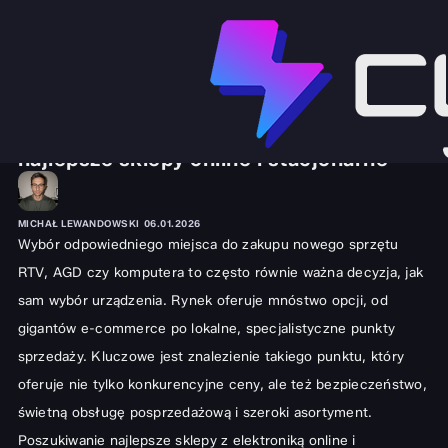
SPRZĘT I GADŻETY
LAPTOPY
Gdzie kupować elektronikę? Poradnik:
najlepsze sklepy online i stacjonarne
MICHAŁ LEWANDOWSKI
06.01.2026
Wybór odpowiedniego miejsca do zakupu nowego sprzętu
RTV, AGD czy komputera to często równie ważna decyzja, jak
sam wybór urządzenia. Rynek oferuje mnóstwo opcji, od
gigantów e-commerce po lokalne, specjalistyczne punkty
sprzedaży. Kluczowe jest znalezienie takiego punktu, który
oferuje nie tylko konkurencyjne ceny, ale też bezpieczeństwo,
świetną obsługę posprzedażową i szeroki asortyment.
Poszukiwanie najlepsze sklepy z elektroniką online i