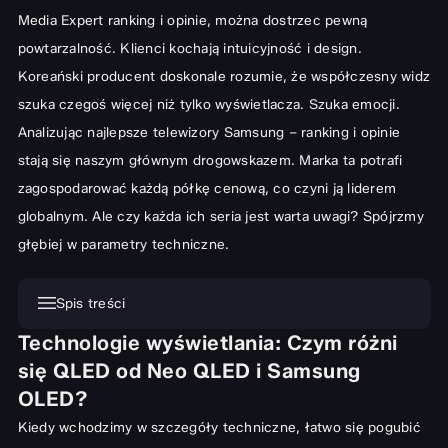
Media Expert ranking i opinie
, można dostrzec pewną
powtarzalność. Klienci kochają intuicyjność i design.
Koreański producent doskonale rozumie, że współczesny widz
szuka czegoś więcej niż tylko wyświetlacza. Szuka emocji.
Analizując najlepsze telewizory Samsung – ranking i opinie
stają się naszym głównym drogowskazem. Marka ta potrafi
zagospodarować każdą półkę cenową, co czyni ją liderem
globalnym. Ale czy każda ich seria jest warta uwagi? Spójrzmy
głębiej w parametry techniczne.
Spis treści
Technologie wyświetlania: Czym różni
Technologie wyświetlania: Czym różni się QLED od Neo QLED i
się QLED od Neo QLED i Samsung
Samsung OLED?
OLED?
System Tizen i funkcje Smart TV – intuicyjna obsługa i
Kiedy wchodzimy w szczegóły techniczne, łatwo się pogubić
bogactwo aplikacji