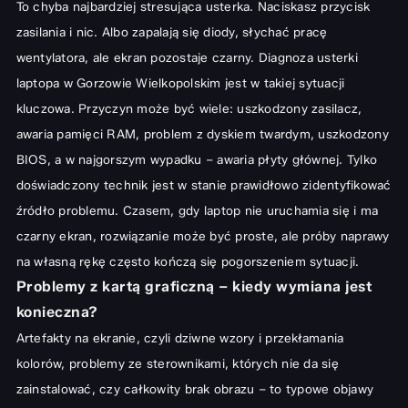
To chyba najbardziej stresująca usterka. Naciskasz przycisk
zasilania i nic. Albo zapalają się diody, słychać pracę
wentylatora, ale ekran pozostaje czarny. Diagnoza usterki
laptopa w Gorzowie Wielkopolskim jest w takiej sytuacji
kluczowa. Przyczyn może być wiele: uszkodzony zasilacz,
awaria pamięci RAM, problem z dyskiem twardym, uszkodzony
BIOS, a w najgorszym wypadku – awaria płyty głównej. Tylko
doświadczony technik jest w stanie prawidłowo zidentyfikować
źródło problemu. Czasem, gdy
laptop nie uruchamia się i ma
czarny ekran
, rozwiązanie może być proste, ale próby naprawy
na własną rękę często kończą się pogorszeniem sytuacji.
Problemy z kartą graficzną – kiedy wymiana jest
konieczna?
Artefakty na ekranie, czyli dziwne wzory i przekłamania
kolorów, problemy ze sterownikami, których nie da się
zainstalować, czy całkowity brak obrazu – to typowe objawy