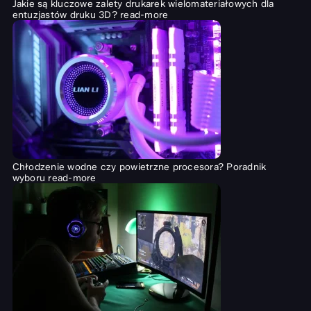
Jakie są kluczowe zalety drukarek wielomateriałowych dla
entuzjastów druku 3D?
read-more
Chłodzenie wodne czy powietrzne procesora? Poradnik
wyboru
read-more