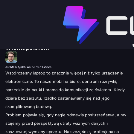
SPRZĘT I GADŻETY
LAPTOPY
Serwis i Naprawa Laptopów w Gorzowie
Wielkopolskim
ADAM DĄBROWSKI
10.11.2025
Współczesny laptop to znacznie więcej niż tylko urządzenie
elektroniczne. To nasze mobilne biuro, centrum rozrywki,
narzędzie do nauki i brama do komunikacji ze światem. Kiedy
działa bez zarzutu, rzadko zastanawiamy się nad jego
skomplikowaną budową.
Problem pojawia się, gdy nagle odmawia posłuszeństwa, a my
stajemy przed perspektywą utraty ważnych danych i
kosztownej wymiany sprzętu. Na szczęście, profesjonalna