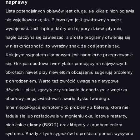
naprawy
Rodzaje usterek i specjalistyczne usługi naprawy laptopów w
Lista potencjalnych objawów jest długa, ale kilka z nich pojawia
Gorzowie Wielkopolskim
się wyjątkowo często. Pierwszym jest gwałtowny spadek
Problemy z ekranem – profesjonalna wymiana matrycy
wydajności. Jeśli laptop, który do tej pory działał płynnie,
Klawiatura nie działa – szybka diagnoza i naprawa
nagle zaczyna się zawieszać, a proste programy otwierają się
Przegrzewanie się laptopa – czyszczenie i wymiana pasty
w nieskończoność, to wyraźny znak, że coś jest nie tak.
termoprzewodzącej
Kolejnym sygnałem alarmowym jest nadmierne przegrzewanie
się. Gorąca obudowa i wentylator pracujący na najwyższych
Laptop nie uruchamia się lub ma czarny ekran
obrotach nawet przy niewielkim obciążeniu sugerują problemy
Problemy z kartą graficzną – kiedy wymiana jest konieczna?
z chłodzeniem. Warto też zwrócić uwagę na nietypowe
Inne popularne usterki – od uszkodzonych portów po problemy z
dźwięki – piski, zgrzyty czy stukanie dochodzące z wnętrza
baterią
obudowy mogą zwiastować awarię dysku twardego.
Jak wybrać najlepszy serwis naprawy laptopów w Gorzowie
Inne niepokojące symptomy to problemy z baterią, która nie
Wielkopolskim?
ładuje się lub rozładowuje w mgnieniu oka, losowe restarty,
Na co zwrócić uwagę przed wyborem serwisu
niebieskie ekrany (BSOD) oraz kłopoty z uruchomieniem
systemu. Każdy z tych sygnałów to prośba o pomoc wysyłana
Znaczenie doświadczenia i gwarancji na usługi