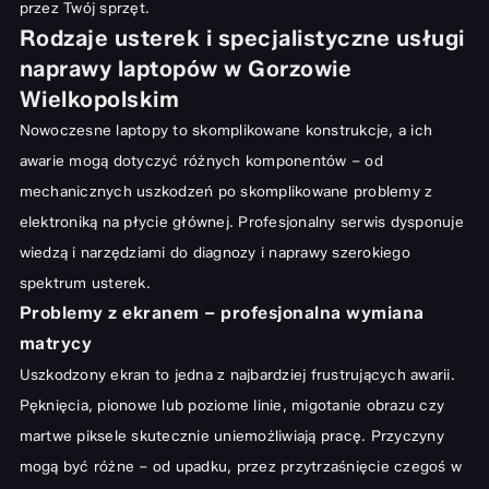
przez Twój sprzęt.
Korzyści z lokalnej naprawy laptopa w Gorzowie – szybkość i
Rodzaje usterek i specjalistyczne usługi
dostępność
naprawy laptopów w Gorzowie
Oszczędność czasu i możliwość osobistego kontaktu
Wielkopolskim
Profesjonalne doradztwo i wsparcie po naprawie
Nowoczesne laptopy to skomplikowane konstrukcje, a ich
awarie mogą dotyczyć różnych komponentów – od
Podsumowanie: Długie życie dla Twojego laptopa dzięki
mechanicznych uszkodzeń po skomplikowane problemy z
profesjonalnej naprawie
elektroniką na płycie głównej. Profesjonalny serwis dysponuje
wiedzą i narzędziami do diagnozy i naprawy szerokiego
spektrum usterek.
Problemy z ekranem – profesjonalna wymiana
matrycy
Uszkodzony ekran to jedna z najbardziej frustrujących awarii.
Pęknięcia, pionowe lub poziome linie, migotanie obrazu czy
martwe piksele skutecznie uniemożliwiają pracę. Przyczyny
mogą być różne – od upadku, przez przytrzaśnięcie czegoś w