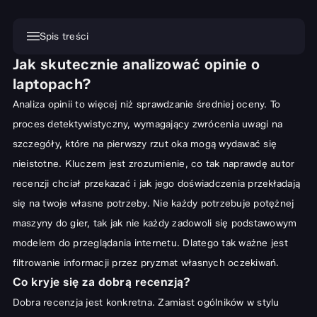
Spis treści
Jak skutecznie analizować opinie o
Jak skutecznie analizować opinie o laptopach?
laptopach?
Co kryje się za dobrą recenzją?
Analiza opinii to więcej niż sprawdzanie średniej oceny. To
Parametry techniczne w opiniach użytkowników
proces detektywistyczny, wymagający zwrócenia uwagi na
Jakość wykonania i design – co mówią użytkownicy?
szczegóły, które na pierwszy rzut oka mogą wydawać się
Bateria i mobilność w praktyce
nieistotne. Kluczem jest zrozumienie, co tak naprawdę autor
recenzji chciał przekazać i jak jego doświadczenia przekładają
Gdzie szukać wiarygodnych opinii o laptopach?
się na twoje własne potrzeby. Nie każdy potrzebuje potężnej
Portale recenzyjne kontra fora internetowe
maszyny do gier, tak jak nie każdy zadowoli się podstawowym
Jak odróżnić rzetelne opinie od fałszywych?
modelem do przeglądania internetu. Dlatego tak ważne jest
Opinie o laptopach dla specyficznych potrzeb
filtrowanie informacji przez pryzmat własnych oczekiwań.
Co kryje się za dobrą recenzją?
Laptopy gamingowe: priorytety w recenzjach graczy
Dobra recenzja jest konkretna. Zamiast ogólników w stylu
Sprzęt do pracy i biura: na co zwrócić uwagę?