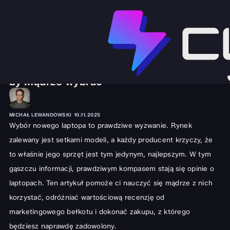
SPRZĘT I GADŻETY
LAPTOPY
Opinie o laptopach: Poradnik jak czytać,
by mądrze wybrać
MICHAŁ LEWANDOWSKI
10.11.2025
Wybór nowego laptopa to prawdziwe wyzwanie. Rynek
zalewany jest setkami modeli, a każdy producent krzyczy, że
to właśnie jego sprzęt jest tym jedynym, najlepszym. W tym
gąszczu informacji, prawdziwym kompasem stają się opinie o
laptopach. Ten artykuł pomoże ci nauczyć się mądrze z nich
korzystać, odróżniać wartościową recenzję od
marketingowego bełkotu i dokonać zakupu, z którego
będziesz naprawdę zadowolony.