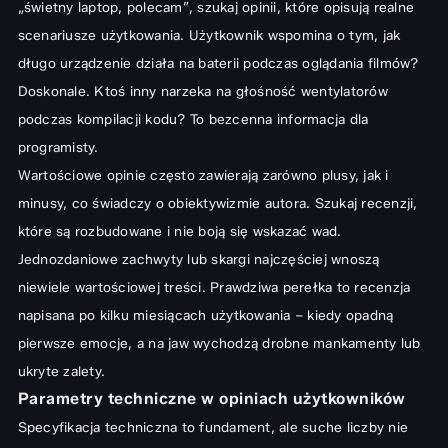
„świetny laptop, polecam”, szukaj opinii, które opisują realne
Laptopy dla studentów: mobilność i stosunek ceny do jakości
scenariusze użytkowania. Użytkownik wspomina o tym, jak
Jak wybrać ten jedyny model?
długo urządzenie działa na baterii podczas oglądania filmów?
Doskonale. Ktoś inny narzeka na głośność wentylatorów
podczas kompilacji kodu? To bezcenna informacja dla
programisty.
Wartościowe opinie często zawierają zarówno plusy, jak i
minusy, co świadczy o obiektywizmie autora. Szukaj recenzji,
które są rozbudowane i nie boją się wskazać wad.
Jednozdaniowe zachwyty lub skargi najczęściej wnoszą
niewiele wartościowej treści. Prawdziwa perełka to recenzja
napisana po kilku miesiącach użytkowania – kiedy opadną
pierwsze emocje, a na jaw wychodzą drobne mankamenty lub
ukryte zalety.
Parametry techniczne w opiniach użytkowników
Specyfikacja techniczna to fundament, ale suche liczby nie