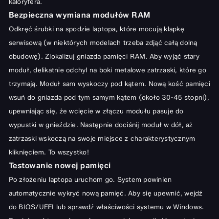
kaloryfera.
Bezpieczna wymiana modułów RAM
Odkręć śrubki na spodzie laptopa, które mocują klapkę
serwisową (w niektórych modelach trzeba zdjąć całą dolną
obudowę). Zlokalizuj gniazda pamięci RAM. Aby wyjąć stary
moduł, delikatnie odchyl na boki metalowe zatrzaski, które go
trzymają. Moduł sam wyskoczy pod kątem. Nową kość pamięci
wsuń do gniazda pod tym samym kątem (około 30-45 stopni),
upewniając się, że wcięcie w złączu modułu pasuje do
wypustki w gnieździe. Następnie dociśnij moduł w dół, aż
zatrzaski wskoczą na swoje miejsce z charakterystycznym
kliknięciem. To wszystko!
Testowanie nowej pamięci
Po złożeniu laptopa uruchom go. System powinien
automatycznie wykryć nową pamięć. Aby się upewnić, wejdź
do BIOS/UEFI lub sprawdź właściwości systemu w Windows.