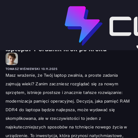
SPRZĘT I GADŻETY
PORADNIKI
Jak wybrać pamięć RAM DDR4 do
laptopa? Poradnik krok po kroku
TOMASZ WIŚNIEWSKI
10.11.2025
Masz wrażenie, że Twój laptop zwalnia, a proste zadania
zajmują wieki? Zanim zaczniesz rozglądać się za nowym
sprzętem, istnieje prostsze i znacznie tańsze rozwiązanie:
modernizacja pamięci operacyjnej. Decyzja, jaka pamięć RAM
DDR4 do laptopa będzie najlepsza, może wydawać się
skomplikowana, ale w rzeczywistości to jeden z
najskuteczniejszych sposobów na tchnięcie nowego życia w
urządzenie. To inwestycja, która przynosi natychmiastowe,