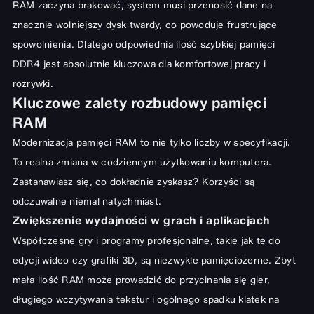
Instalacja pamięci RAM DDR4 w laptopie
RAM zaczyna brakować, system musi przenosić dane na
Przygotowanie do instalacji
znacznie wolniejszy dysk twardy, co powoduje frustrujące
spowolnienia. Dlatego odpowiednia ilość szybkiej pamięci
Bezpieczna wymiana modułów RAM
DDR4 jest absolutnie kluczowa dla komfortowej pracy i
Testowanie nowej pamięci
rozrywki.
Podsumowanie: Wybierz mądrze
Kluczowe zalety rozbudowy pamięci
RAM
Modernizacja pamięci RAM to nie tylko liczby w specyfikacji.
To realna zmiana w codziennym użytkowaniu komputera.
Zastanawiasz się, co dokładnie zyskasz? Korzyści są
odczuwalne niemal natychmiast.
Zwiększenie wydajności w grach i aplikacjach
Współczesne gry i programy profesjonalne, takie jak te do
edycji wideo czy grafiki 3D, są niezwykle pamięciożerne. Zbyt
mała ilość RAM może prowadzić do przycinania się gier,
długiego wczytywania tekstur i ogólnego spadku klatek na