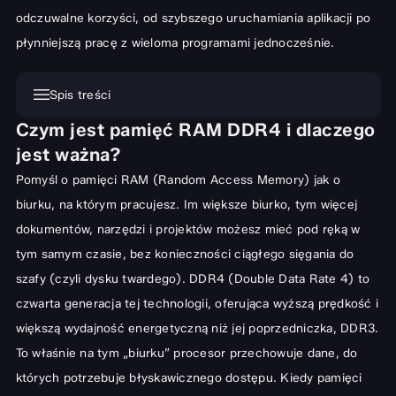
odczuwalne korzyści, od szybszego uruchamiania aplikacji po
płynniejszą pracę z wieloma programami jednocześnie.
Spis treści
Czym jest pamięć RAM DDR4 i dlaczego
Czym jest pamięć RAM DDR4 i dlaczego jest ważna?
jest ważna?
Kluczowe zalety rozbudowy pamięci RAM
Pomyśl o pamięci RAM (Random Access Memory) jak o
Zwiększenie wydajności w grach i aplikacjach
biurku, na którym pracujesz. Im większe biurko, tym więcej
Poprawa wielozadaniowości i płynności systemu
dokumentów, narzędzi i projektów możesz mieć pod ręką w
Wybór odpowiedniej pamięci RAM DDR4 do laptopa: Co
tym samym czasie, bez konieczności ciągłego sięgania do
musisz wiedzieć?
szafy (czyli dysku twardego). DDR4 (Double Data Rate 4) to
czwarta generacja tej technologii, oferująca wyższą prędkość i
Kompatybilność: Jak sprawdzić specyfikację?
większą wydajność energetyczną niż jej poprzedniczka, DDR3.
Pojemność pamięci RAM: Ile GB potrzebujesz?
To właśnie na tym „biurku” procesor przechowuje dane, do
Częstotliwość (MHz) i opóźnienia (CL): Czy mają znaczenie?
których potrzebuje błyskawicznego dostępu. Kiedy pamięci