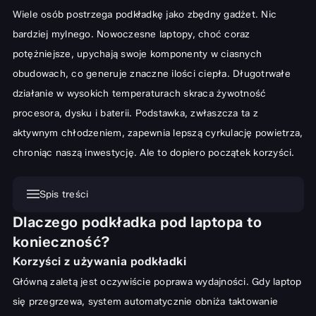
Wiele osób postrzega podkładkę jako zbędny gadżet. Nic
bardziej mylnego. Nowoczesne laptopy, choć coraz
potężniejsze, upychają swoje komponenty w ciasnych
obudowach, co generuje znaczne ilości ciepła. Długotrwałe
działanie w wysokich temperaturach skraca żywotność
procesora, dysku i baterii. Podstawka, zwłaszcza ta z
aktywnym chłodzeniem, zapewnia lepszą cyrkulację powietrza,
chroniąc naszą inwestycję. Ale to dopiero początek korzyści.
Spis treści
Dlaczego podkładka pod laptopa to
Dlaczego podkładka pod laptopa to konieczność?
konieczność?
Korzyści z używania podkładki
Korzyści z używania podkładki
Zdrowie i komfort pracy
Główną zaletą jest oczywiście poprawa wydajności. Gdy laptop
Jak wybrać idealną podkładkę pod laptopa?
się przegrzewa, system automatycznie obniża taktowanie