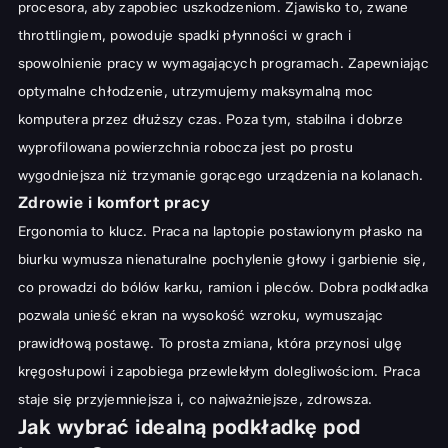
Materiał i design: Co jest ważne?
procesora, aby zapobiec uszkodzeniom. Zjawisko to, zwane
throttlingiem, powoduje spadki płynności w grach i
Funkcje dodatkowe: Chłodzenie, regulacja, USB
spowolnienie pracy w wymagających programach. Zapewniając
Gdzie szukać podkładki pod laptopa?
optymalne chłodzenie, utrzymujemy maksymalną moc
Przegląd popularnych modeli i marek
komputera przez dłuższy czas. Poza tym, stabilna i dobrze
Ceny i dostępność
wyprofilowana powierzchnia robocza jest po prostu
Opinie innych użytkowników
wygodniejsza niż trzymanie gorącego urządzenia na kolanach.
Zdrowie i komfort pracy
Rodzaje podkładek pod laptopa: Znajdź swoją
Ergonomia to klucz. Praca na laptopie postawionym płasko na
Podkładki chłodzące: Jak działają i czy warto?
biurku wymusza nienaturalne pochylenie głowy i garbienie się,
Ergonomiczne podkładki i stoliki pod laptopa
co prowadzi do bólów karku, ramion i pleców. Dobra podkładka
Podkładki podróżne i przenośne
pozwala unieść ekran na wysokość wzroku, wymuszając
prawidłową postawę. To prosta zmiana, która przynosi ulgę
kręgosłupowi i zapobiega przewlekłym dolegliwościom. Praca
staje się przyjemniejsza i, co najważniejsze, zdrowsza.
Jak wybrać idealną podkładkę pod