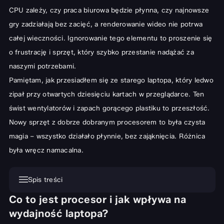
CPU zależy, czy praca biurowa będzie płynna, czy najnowsze
gry zadziałają bez zacięć, a renderowanie wideo nie potrwa
całej wieczności. Ignorowanie tego elementu to proszenie się
o frustrację i sprzęt, który szybko przestanie nadążać za
naszymi potrzebami.
Pamiętam, jak przesiadłem się ze starego laptopa, który ledwo
zipał przy otwartych dziesięciu kartach w przeglądarce. Ten
świst wentylatorów i zapach gorącego plastiku to przeszłość.
Nowy sprzęt z dobrze dobranym procesorem to była czysta
magia – wszystko działało płynnie, bez zająknięcia. Różnica
była wręcz namacalna.
Spis treści
Co to jest procesor i jak wpływa na
Co to jest procesor i jak wpływa na wydajność laptopa?
wydajność laptopa?
Kluczowe Parametry Procesorów Laptopowych – Co Warto