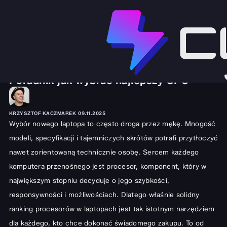
RANKINGI I ZESTAWIENIA
PODZESPOŁY PC
Ranking procesorów w laptopach:
Poradnik jak wybrać najlepszy CPU
KRZYSZTOF KACZMAREK
09.11.2025
Wybór nowego laptopa to często droga przez mękę. Mnogość
modeli, specyfikacji i tajemniczych skrótów potrafi przytłoczyć
nawet zorientowaną technicznie osobę. Sercem każdego
komputera przenośnego jest procesor, komponent, który w
największym stopniu decyduje o jego szybkości,
responsywności i możliwościach. Dlatego właśnie solidny
ranking procesorów w laptopach jest tak istotnym narzędziem
dla każdego, kto chce dokonać świadomego zakupu. To od