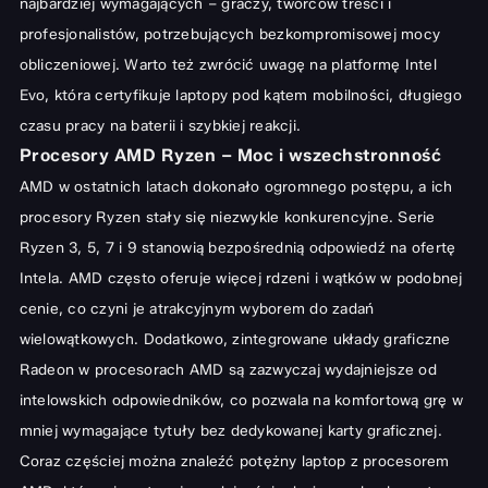
najbardziej wymagających – graczy, twórców treści i
profesjonalistów, potrzebujących bezkompromisowej mocy
obliczeniowej. Warto też zwrócić uwagę na platformę Intel
Evo, która certyfikuje laptopy pod kątem mobilności, długiego
czasu pracy na baterii i szybkiej reakcji.
Procesory AMD Ryzen – Moc i wszechstronność
AMD w ostatnich latach dokonało ogromnego postępu, a ich
procesory Ryzen stały się niezwykle konkurencyjne. Serie
Ryzen 3, 5, 7 i 9 stanowią bezpośrednią odpowiedź na ofertę
Intela. AMD często oferuje więcej rdzeni i wątków w podobnej
cenie, co czyni je atrakcyjnym wyborem do zadań
wielowątkowych. Dodatkowo, zintegrowane układy graficzne
Radeon w procesorach AMD są zazwyczaj wydajniejsze od
intelowskich odpowiedników, co pozwala na komfortową grę w
mniej wymagające tytuły bez dedykowanej karty graficznej.
Coraz częściej można znaleźć potężny
laptop z procesorem