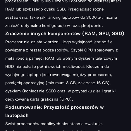
procesorem Core i5 lub Ryzen 5 i dołożyć do większej ilości
RAM lub szybszego dysku SSD. Przeglądając różne
zestawienia, takie jak
ranking laptopów do 3000 zł
, można
znaleźć optymalne konfiguracje w rozsądnej cenie.
Znaczenie innych komponentów (RAM, GPU, SSD)
Procesor nie działa w próżni. Jego wydajność jest ściśle
powiązana z resztą podzespołów. Szybki CPU sparowany z
małą ilością pamięci RAM lub wolnym dyskiem talerzowym
HDD nie pokaże pełni swoich możliwości. Kluczem do
wydajnego laptopa jest równowaga między procesorem,
pamięcią operacyjną (minimum 8 GB, zalecane 16 GB),
dyskiem (koniecznie SSD) oraz, w przypadku gier i grafiki,
dedykowaną kartą graficzną (GPU).
Podsumowanie: Przyszłość procesorów w
laptopach
Świat procesorów mobilnych nieustannie ewoluuje.