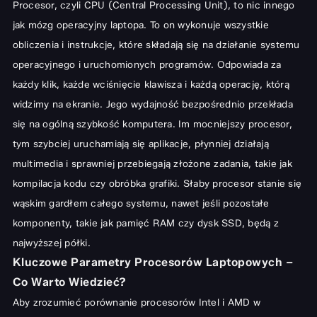
Procesor, czyli CPU (Central Processing Unit), to nic innego
Wiedzieć?
jak mózg operacyjny laptopa. To on wykonuje wszystkie
Przegląd Procesorów: Intel kontra AMD w Laptopach
obliczenia i instrukcje, które składają się na działanie systemu
Procesory Intel Core – Od i3 do i9
operacyjnego i uruchomionych programów. Odpowiada za
Procesory AMD Ryzen – Moc i wszechstronność
każdy klik, każde wciśnięcie klawisza i każdą operację, którą
widzimy na ekranie. Jego wydajność bezpośrednio przekłada
Ranking Procesorów Laptopowych pod Kątem Zastosowań
się na ogólną szybkość komputera. Im mocniejszy procesor,
Procesory idealne do codziennego użytku i pracy biurowej
tym szybciej uruchamiają się aplikacje, płynniej działają
Najlepsze procesory do gier – Dla entuzjastów wirtualnej rozrywki
multimedia i sprawniej przebiegają złożone zadania, takie jak
Procesory dla profesjonalistów – Grafika, wideo i inżynieria
kompilacja kodu czy obróbka grafiki. Słaby procesor stanie się
Jak Wybrać Idealny Procesor do Twojego Laptopa?
wąskim gardłem całego systemu, nawet jeśli pozostałe
komponenty, takie jak pamięć RAM czy dysk SSD, będą z
Dopasowanie procesora do budżetu i potrzeb
najwyższej półki.
Znaczenie innych komponentów (RAM, GPU, SSD)
Kluczowe Parametry Procesorów Laptopowych –
Podsumowanie: Przyszłość procesorów w laptopach
Co Warto Wiedzieć?
Aby zrozumieć porównanie procesorów Intel i AMD w