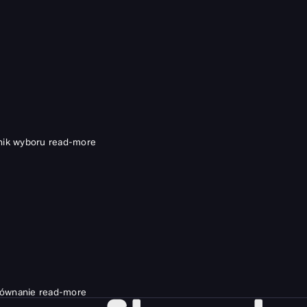
nik wyboru
read-more
równanie
read-more