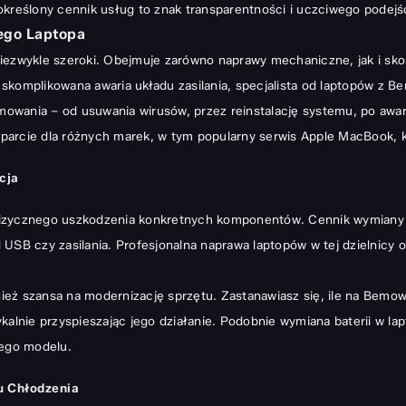
kreślony cennik usług to znak transparentności i uczciwego podejśc
ego Laptopa
iezwykle szeroki. Obejmuje zarówno naprawy mechaniczne, jak i sko
skomplikowana awaria układu zasilania, specjalista od laptopów z B
owania – od usuwania wirusów, przez reinstalację systemu, po awa
parcie dla różnych marek, w tym popularny serwis Apple MacBook, k
cja
fizycznego uszkodzenia konkretnych komponentów. Cennik wymiany m
 USB czy zasilania. Profesjonalna naprawa laptopów w tej dzielnicy
wnież szansa na modernizację sprzętu. Zastanawiasz się, ile na Bem
ykalnie przyspieszając jego działanie. Podobnie wymiana baterii w l
jego modelu.
u Chłodzenia