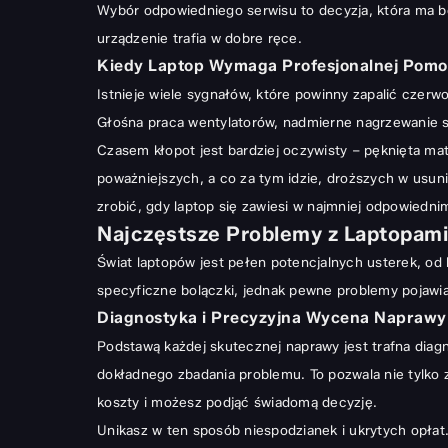
Wybór odpowiedniego serwisu to decyzja, która ma b
Kiedy Laptop Wymaga Profesjonalnej Pomocy?
urządzenie trafia w dobre ręce.
Najczęstsze Problemy z Laptopami i Skuteczne Rozw
Kiedy Laptop Wymaga Profesjonalnej Pom
Diagnostyka i Precyzyjna Wycena Naprawy
Istnieje wiele sygnałów, które powinny zapalić czer
Specjalistyczne Usługi Serwisowe dla Twojego Laptopa
Głośna praca wentylatorów, nadmierne nagrzewanie s
Czasem kłopot jest bardziej oczywisty – pęknięta ma
Dlaczego Wybrać Nasz Serwis Laptopów w Warszawi
poważniejszych, a co za tym idzie, droższych w usuni
Doświadczenie, Wiedza i Nowoczesne Technologie
zrobić, gdy laptop się zawiesi
w najmniej odpowiednim 
Szybkość Działania i Gwarancja Satysfakcji
Najczęstsze Problemy z Laptopami
Kompleksowe Wsparcie Techniczne – Zawsze Blisko 
Świat laptopów jest pełen potencjalnych usterek, 
specyficzne bolączki, jednak pewne problemy pojawiaj
Diagnostyka i Precyzyjna Wycena Naprawy
Podstawą każdej skutecznej naprawy jest trafna dia
dokładnego zbadania problemu. To pozwala nie tylko z
koszty i możesz podjąć świadomą decyzję.
Unikasz w ten sposób niespodzianek i ukrytych opła