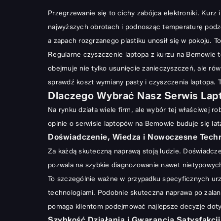
Przegrzewanie się to cichy zabójca elektroniki. Kur
najwyższych obrotach i podnosząc temperaturę podze
a zapach rozgrzanego plastiku unosił się w pokoju. T
Regularne czyszczenie laptopa z kurzu na Bemowie to
obejmuje nie tylko usunięcie zanieczyszczeń, ale rów
sprawdź
koszt wymiany pasty i czyszczenia laptopa
. 
Dlaczego Wybrać Nasz Serwis La
Na rynku działa wiele firm, ale wybór tej właściwej r
opinie o serwisie laptopów na Bemowie buduje się la
Doświadczenie, Wiedza i Nowoczesne Tech
Za każdą skuteczną naprawą stoją ludzie. Doświadczeni
pozwala na szybkie diagnozowanie nawet nietypowych
To szczególnie ważne w przypadku specyficznych urz
technologiami. Podobnie skuteczna naprawa po zalani
pomaga klientom podejmować najlepsze decyzje doty
Szybkość Działania i Gwarancja Satysfakcji