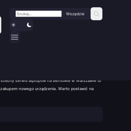
Wszędzie
uka czy rozrywka stają się niemożliwe. W takiej
go solidny serwis laptopów na Bemowie w Warszawie to
ed zakupem nowego urządzenia. Warto postawić na