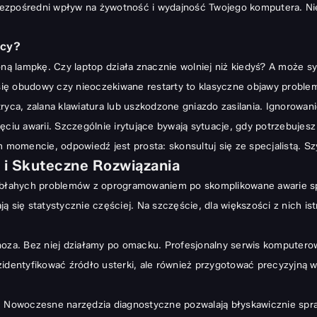
ezpośredni wpływ na żywotność i wydajność Twojego komputera. Nie
iązania
ocy?
woną lampkę. Czy laptop działa znacznie wolniej niż kiedyś? A może
ię obudowy czy nieoczekiwane restarty to klasyczne objawy problem
tryca, zalana klawiatura lub uszkodzone gniazdo zasilania. Ignoro
e na Bemowie?
ęciu awarii. Szczególnie irytujące bywają sytuacje, gdy potrzebujes
momencie, odpowiedź jest prosta: skonsultuj się ze specjalistą. Szy
 i Skuteczne Rozwiązania
Ciebie
od błahych problemów z oprogramowaniem po skomplikowane awarie s
ą się statystycznie częściej. Na szczęście, dla większości z nich 
gnoza. Bez niej działamy po omacku. Profesjonalny serwis kompute
identyfikować źródło usterki, ale również przygotować precyzyjną w
t. Nowoczesne narzędzia diagnostyczne pozwalają błyskawicznie spr