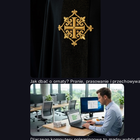
Jak dbać o ornaty? Pranie, prasowanie i przechowywan
Dlaczego komputery poleasingowe to mądry wybór dl