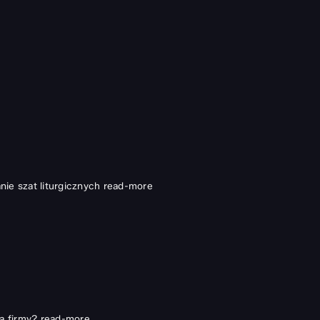
ie szat liturgicznych
read-more
a firmy?
read-more