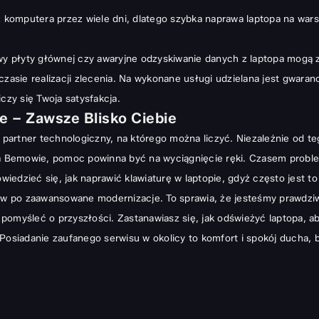
ez komputera przez wiele dni, dlatego szybka naprawa laptopa na wa
 płyty głównej czy awaryjne odzyskiwanie danych z laptopa mogą za
sie realizacji zlecenia. Na wykonane usługi udzielana jest gwaran
czy się Twoja satysfakcja.
 – Zawsze Blisko Ciebie
o partner technologiczny, na którego można liczyć. Niezależnie od t
Bemowie, pomoc powinna być na wyciągnięcie ręki. Czasem probleme
wiedzieć się,
jak naprawić klawiaturę w laptopie
, gdyż często jest t
aw po zaawansowane modernizacje. To sprawia, że jesteśmy prawdz
 pomyśleć o przyszłości. Zastanawiasz się,
jak odświeżyć laptopa
, a
Posiadanie zaufanego serwisu w okolicy to komfort i spokój ducha, b