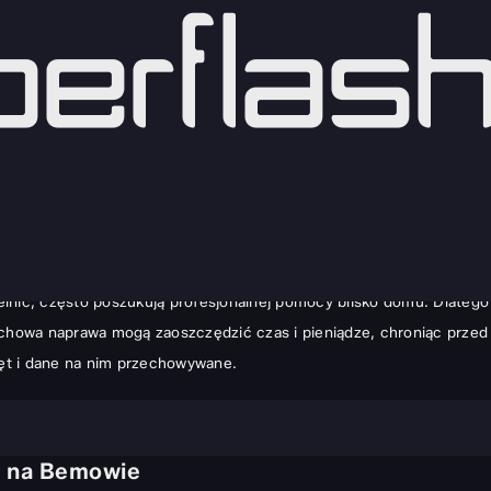
 | Szybka i Skuteczna Naprawa
ały cyfrowy świat staje w miejscu. To frustrujące. Nagle praca, na
 gdzie specjaliści szybko i sprawnie przywrócą sprzęt do życia.
zielnic, często poszukują profesjonalnej pomocy blisko domu. Dlate
fachowa naprawa mogą zaoszczędzić czas i pieniądze, chroniąc prz
zęt i dane na nim przechowywane.
w na Bemowie