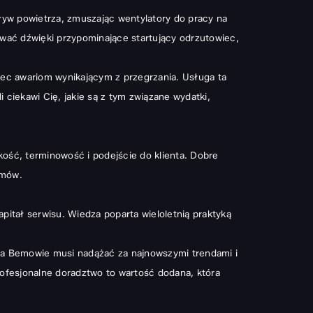
ływ powietrza, zmuszając wentylatory do pracy na
ać dźwięki przypominające startujący odrzutowiec,
iec awariom wynikającym z przegrzania. Usługa ta
ciekawi Cię, jakie są z tym związane wydatki,
akość, terminowość i podejście do klienta. Dobre
emów.
apitał serwisu. Wiedza poparta wieloletnią praktyką
na Bemowie musi nadążać za najnowszymi trendami i
rofesjonalne doradztwo to wartość dodana, która