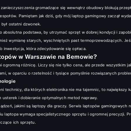
z i zanieczyszczenia gromadzące się wewnątrz obudowy blokują przep
społów. Pamiętam jak dziś, gdy mój laptop gamingowy zaczął wydaw
o był ostatni dzwonek.
 absolutna podstawa, by utrzymać sprzęt w dobrej kondycji i zapob
nież wymianę starych, wyschniętych past termoprzewodzących. Jeśli 
To inwestycja, która zdecydowanie się opłaca.
ptopów w Warszawie na Bemowie?
obi ogromną różnicę. Liczy się nie tylko cena, ale przede wszystkim j
tami, w oparciu o rzetelność i tysiące pomyślnie rozwiązanych probl
nologie
 technicy, dla których elektronika nie ma tajemnic, to największy k
 usterek i dobieranie optymalnych metod naprawy.
ądzeń, jakimi są laptopy dla graczy. Serwis laptopów gamingowych 
u laptopa wymaga specjalistycznego sprzętu i ogromnej precyzji. P
czące ich sprzętu.