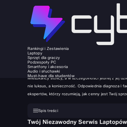
SPRZĘT I GADŻETY
LAPTOPY
Serwis laptopów Bemowo Warszawa
Rankingi i Zestawienia
Laptopy
ŁUKASZ JABŁOŃSKI
10.11.2025
Sprzęt dla graczy
Podzespoły PC
Gdy Twój przenośny komputer odmawia posłuszeństwa, c
Smartfony i akcesoria
sytuacji kluczowe jest znalezienie zaufanego miejsca,
Audio i słuchawki
Must‑have dla studentów
Mieszkańcy stolicy, a w szczególności jednej z jej d
nie luksus, a konieczność. Odpowiednia diagnoza i 
ekspertów, którzy rozumieją, jak cenny jest Twój spr
Spis treści
Twój Niezawodny Serwis Laptopó
Twój Niezawodny Serwis Laptopów na Bemowie