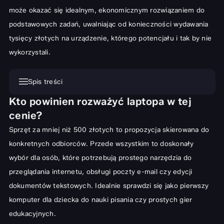
może okazać się idealnym, ekonomicznym rozwiązaniem do
podstawowych zadań, uwalniając od konieczności wydawania
tysięcy złotych na urządzenie, którego potencjału i tak by nie
wykorzystali.
Spis treści
Kto powinien rozważyć laptopa w tej
Kto powinien rozważyć laptopa w tej cenie?
cenie?
Realistyczne oczekiwania wobec budżetowego sprzętu
Sprzęt za mniej niż 500 złotych to propozycja skierowana do
Kluczowe parametry techniczne – na co zwrócić uwagę?
konkretnych odbiorców. Przede wszystkim to doskonały
Procesor i pamięć RAM – minimum do podstawowych zadań
wybór dla osób, które potrzebują prostego narzędzia do
Dysk twardy (HDD vs SSD) – wpływ na szybkość działania
przeglądania internetu, obsługi poczty e-mail czy edycji
dokumentów tekstowych. Idealnie sprawdzi się jako pierwszy
Ekran i jakość obrazu – kompromisy w budżetowych modelach
komputer dla dziecka do nauki pisania czy prostych gier
Bateria i mobilność – czy to laptop na długie godziny bez zasilania?
edukacyjnych.
Gdzie szukać laptopów w cenie do 500 zł?