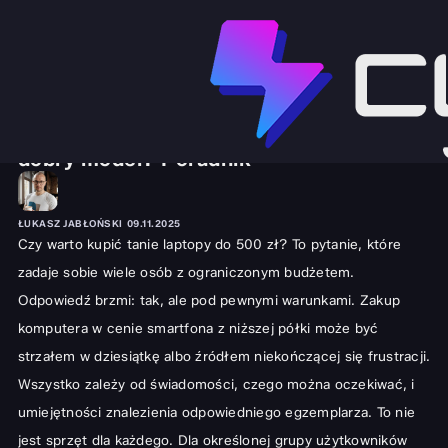
SPRZĘT I GADŻETY
LAPTOPY
Tanie laptopy do 500 zł: Jak znaleźć
dobry model? Poradnik
ŁUKASZ JABŁOŃSKI
09.11.2025
Czy warto kupić tanie laptopy do 500 zł? To pytanie, które
zadaje sobie wiele osób z ograniczonym budżetem.
Odpowiedź brzmi: tak, ale pod pewnymi warunkami. Zakup
komputera w cenie smartfona z niższej półki może być
strzałem w dziesiątkę albo źródłem niekończącej się frustracji.
Wszystko zależy od świadomości, czego można oczekiwać, i
umiejętności znalezienia odpowiedniego egzemplarza. To nie
jest sprzęt dla każdego. Dla określonej grupy użytkowników