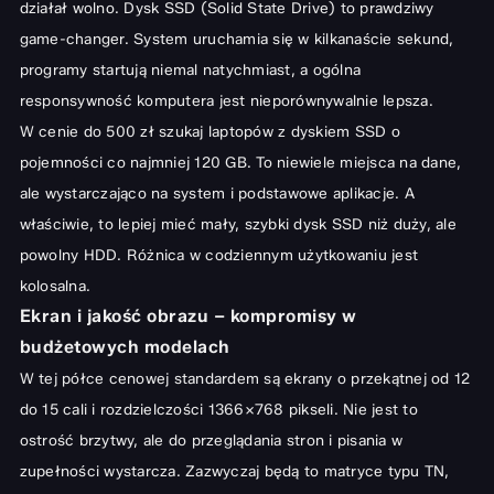
działał wolno. Dysk SSD (Solid State Drive) to prawdziwy
game-changer. System uruchamia się w kilkanaście sekund,
programy startują niemal natychmiast, a ogólna
responsywność komputera jest nieporównywalnie lepsza.
W cenie do 500 zł szukaj laptopów z dyskiem SSD o
pojemności co najmniej 120 GB. To niewiele miejsca na dane,
ale wystarczająco na system i podstawowe aplikacje. A
właściwie, to lepiej mieć mały, szybki dysk SSD niż duży, ale
powolny HDD. Różnica w codziennym użytkowaniu jest
kolosalna.
Ekran i jakość obrazu – kompromisy w
budżetowych modelach
W tej półce cenowej standardem są ekrany o przekątnej od 12
do 15 cali i rozdzielczości 1366×768 pikseli. Nie jest to
ostrość brzytwy, ale do przeglądania stron i pisania w
zupełności wystarcza. Zazwyczaj będą to matryce typu TN,