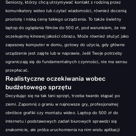
Seniorzy, którzy chcą utrzymywać kontakt z rodziną przez
Laptopy poleasingowe i używane – zalety i ryzyka
komunikatory wideo lub czytać wiadomości, również docenią
Okazje i promocje – jak znaleźć najlepsze oferty
prostotę i niską cenę takiego urządzenia. To także świetny
laptop do oglądania filmów do 500 zł, pod warunkiem, że nie
Najlepsze modele i marki w przedziale cenowym do 500 zł
oczekujemy kinowej jakości obrazu. Może również służyć jako
Jak zoptymalizować wydajność taniego laptopa?
zapasowy komputer w domu, gotowy do użycia, gdy główne
Czy tani laptop do 500 zł to dobry wybór?
urządzenie jest zajęte lub w naprawie. Jeśli Twoje potrzeby
ograniczają się do fundamentalnych czynności, nie ma sensu
przepłacać.
Realistyczne oczekiwania wobec
budżetowego sprzętu
Decydując się na tak tani sprzęt, trzeba twardo stąpać po
ziemi. Zapomnij o graniu w najnowsze gry, profesjonalnej
obróbce grafiki czy montażu wideo. Laptop do 500 zł do
internetu i podstawowych zadań biurowych sprawdzi się
znakomicie, ale próba uruchomienia na nim wielu aplikacji