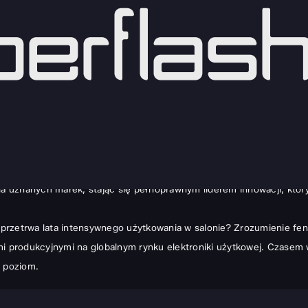
king najlepszych serii.
iędzy chęcią posiadania najlepszej technologii a brutalną rzeczyw
 na forach technologicznych, przyciągając uwagę zarówno oszczędn
dla uznanych marek, stając się pełnoprawnym liderem innowacji, któ
ra przetrwa lata intensywnego użytkowania w salonie? Zrozumienie fe
mi produkcyjnymi na globalnym rynku elektroniki użytkowej. Czasem 
y poziom.