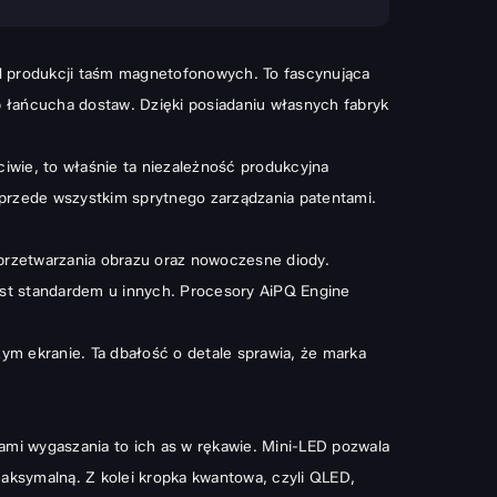
od produkcji taśm magnetofonowych. To fascynująca
p łańcucha dostaw. Dzięki posiadaniu własnych fabryk
ciwie, to właśnie ta niezależność produkcyjna
le przede wszystkim sprytnego zarządzania patentami.
 przetwarzania obrazu oraz nowoczesne diody.
est standardem u innych. Procesory AiPQ Engine
ym ekranie. Ta dbałość o detale sprawia, że marka
fami wygaszania to ich as w rękawie. Mini-LED pozwala
aksymalną. Z kolei kropka kwantowa, czyli QLED,