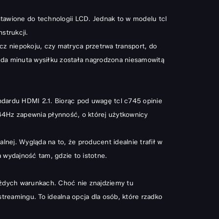
stawione do technologii LCD. Jednak to w modelu tcl
strukcji.
 niepokoju, czy matryca przetrwa transport, do
ażda minuta wysiłku została nagrodzona niesamowitą
ndardu HDMI 2.1. Biorąc pod uwagę tcl c745 opinie
144Hz zapewnia płynność, o której użytkownicy
lnej. Wygląda na to, że producent idealnie trafił w
 wydajność tam, gdzie to istotne.
każdych warunkach. Choć nie znajdziemy tu
treamingu. To idealna opcja dla osób, które rzadko