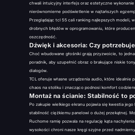
chwali intuicyjny interfejs oraz estetyczne wykonanie
nierównomierne podświetlenie w najtańszych egzemp
Przeglądając tcl 55 cali ranking najlepszych modeli,
drobnych błędów w oprogramowaniu, które producent 
oszczędność.
Dźwięk i akcesoria: Czy potrzebuj
Choć wbudowane głośniki grają przyzwoicie, to jedn
poradnik
, aby uzupełnić obraz o brakujące niskie t
dialogów.
TCL oferuje własne urządzenia audio, które idealnie 
chaos na stoliku i znacząco podnosi komfort codzien
Montaż na ścianie: Stabilność to 
Po zakupie wielkiego ekranu pojawia się kwestia jeg
stabilność ciężkiemu panelowi o dużej przekątnej. M
Ruchome ramię pozwala na regulację kąta nachylenia,
wysokości chroni nasze kręgi szyjne przed nadmiern