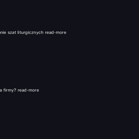
ie szat liturgicznych
read-more
a firmy?
read-more