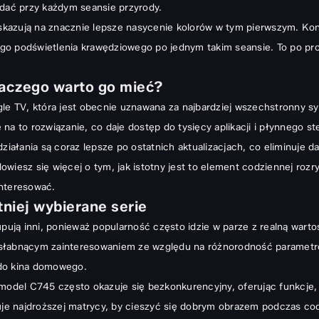
idać przy każdym seansie przyrody.
e wskazują na znacznie lepsze nasycenie kolorów w tym pierwszym. K
nego podświetlenia krawędziowego po jednym takim seansie. To po pro
aczego warto go mieć?
le TV, która jest obecnie uznawana za najbardziej wszechstronny sys
ie na to rozwiązanie, co daje dostęp do tysięcy aplikacji i płynnego 
działania są coraz lepsze po ostatnich aktualizacjach, co eliminuje 
owiesz się więcej o tym, jak istotny jest to element codziennej rozry
interesować.
niej wybierane serie
upują inni, ponieważ popularność często idzie w parze z realną wart
iesłabnącym zainteresowaniem ze względu na różnorodność parametrów
 do kina domowego.
 model C745 często okazuje się bezkonkurencyjny, oferując funkcje,
buje najdroższej matrycy, by cieszyć się dobrym obrazem podczas c