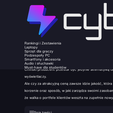
SPRZĘT I GADŻETY
LIFESTYLE I TRAVEL
Poznaj telewizory TCL: opinie i ran
Rankingi i Zestawienia
Laptopy
ANDRZEJ MAZUR
11.02.2026
Sprzęt dla graczy
Podzespoły PC
Wybór nowego odbiornika do salonu to często walka m
Smartfony i akcesoria
opinie i ranking zdominowały niemal każdą dyskusję
Audio i słuchawki
Must‑have dla studentów
Chiński producent przestał być jedynie alternatywą 
wyświetlaczy.
Ale czy za atrakcyjną ceną zawsze idzie jakość, któ
korzenie oraz sposób, w jaki zarządza swoimi zasoba
że walka o portfele klientów weszła na zupełnie now
Spis treści