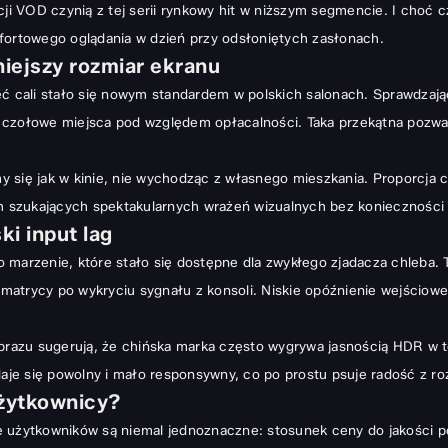
ji VOD czynią z tej serii rynkowy hit w niższym segmencie. I choć c
fortowego oglądania w dzień przy odsłoniętych zasłonach.
niejszy rozmiar ekranu
ęć cali stało się nowym standardem w polskich salonach. Sprawdzaj
 czołowe miejsca pod względem opłacalności. Taka przekątna pozwal
 się jak w kinie, nie wychodząc z własnego mieszkania. Proporcja ce
ch szukających spektakularnych wrażeń wizualnych bez konieczności 
i input lag
to marzenie, które stało się dostępne dla zwykłego zjadacza chleba.
atrycy po wykryciu sygnału z konsoli. Niskie opóźnienie wejściowe s
 obrazu sugerują, że chińska marka często wygrywa jasnością HDR w
daje się powolny i mało responsywny, co po prostu psuje radość z ro
użytkownicy?
nie użytkowników są niemal jednoznaczne: stosunek ceny do jakości p