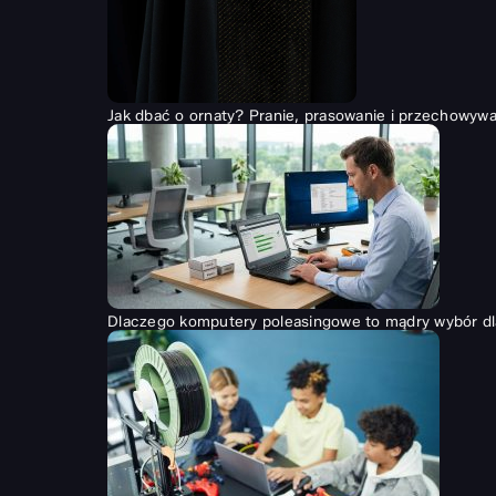
Jak dbać o ornaty? Pranie, prasowanie i przechowywan
Dlaczego komputery poleasingowe to mądry wybór dl