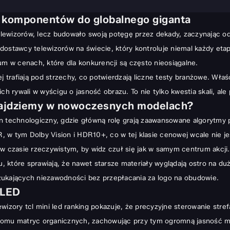
a komponentów do globalnego giganta
globalnego giganta
 telewizorów, lecz budowało swoją potęgę przez dekady, zaczynając 
czesnych modelach?
dostawcy telewizorów na świecie, który kontroluje niemal każdy eta
 w cenach, które dla konkurencji są często nieosiągalne.
ieć?
j trafiają pod strzechy, co potwierdzają liczne testy branżowe. Właś
ie
ch rywali w wyścigu o jasność obrazu. To nie tylko kwestia skali, a
najdziemy w nowoczesnych modelach?
inomanów
on technologiczny, gdzie główną rolę grają zaawansowane algorytmy
 w tym Dolby Vision i HDR10+, co w tej klasie cenowej wcale nie j
st w czasie rzeczywistym, by widz czuł się jak w samym centrum akcji.
anu
 które sprawiają, że nawet starsze materiały wyglądają ostro na duż
zukających niezawodności bez przepłacania za logo na obudowie.
QLED
wizory tcl mini led ranking pokazuje, że precyzyjne sterowanie stre
poziomu matryc organicznych, zachowując przy tym ogromną jasność m