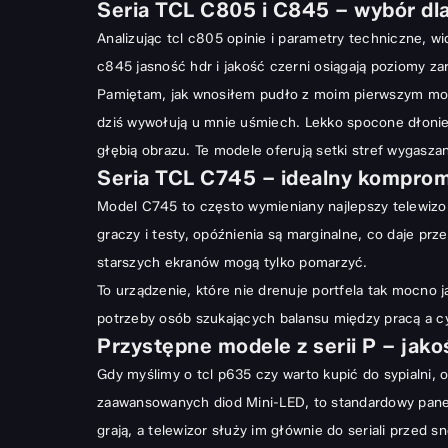
Seria TCL C805 i C845 – wybór d
Analizując tcl c805 opinie i parametry techniczne, w
c845 jasność hdr i jakość czerni osiągają poziomy z
Pamiętam, jak wnosiłem pudło z moim pierwszym mode
dziś wywołują u mnie uśmiech. Lekko spocone dłonie 
głębią obrazu. Te modele oferują setki stref wygasza
Seria TCL C745 – idealny komprom
Model C745 to często wymieniany najlepszy telewizor
graczy i testy, opóźnienia są marginalne, co daje p
starszych ekranów mogą tylko pomarzyć.
To urządzenie, które nie drenuje portfela tak mocno j
potrzeby osób szukających balansu między pracą a cy
Przystępne modele z serii P – jak
Gdy myślimy o tcl p635 czy warto kupić do sypialni, 
zaawansowanych diod Mini-LED, to standardowy panel L
grają, a telewizor służy im głównie do seriali przed s