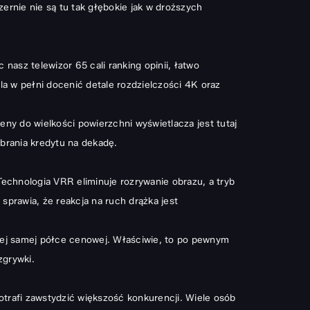
zernie nie są tu tak głębokie jak w droższych
ąc nasz
telewizor 65 cali ranking opinii
, łatwo
a w pełni docenić detale rozdzielczości 4K oraz
ny do wielkości powierzchni wyświetlacza jest tutaj
brania kredytu na dekadę.
 Technologia VRR eliminuje rozrywanie obrazu, a tryb
prawia, że reakcja na ruch drążka jest
 tej samej półce cenowej. Właściwie, to po pewnym
zgrywki.
otrafi zawstydzić większość konkurencji. Wiele osób