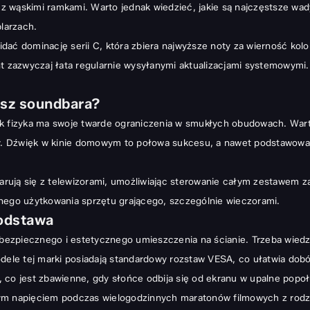
 z wąskimi ramkami. Warto jednak wiedzieć, jakie są najczęstsze wad
larzach.
 widać dominację serii C, która zbiera najwyższe noty za wierność 
zazwyczaj łata regularnie wysyłanymi aktualizacjami systemowymi. N
esz soundbara?
ak fizyka ma swoje twarde ograniczenia w smukłych obudowach. War
ony. Dźwięk w kinie domowym to połowa sukcesu, a nawet podstawowa
parują się z telewizorami, umożliwiając sterowanie całym zestawem z
nego użytkowania sprzętu grającego, szczególnie wieczorami.
podstawa
o bezpiecznego i estetycznego umieszczenia na ścianie. Trzeba wied
odele tej marki posiadają standardowy rozstaw VESA, co ułatwia dobó
 co jest zbawienne, gdy słońce odbija się od ekranu w upalne popo
ym napięciem podczas wielogodzinnych maratonów filmowych z rodzi