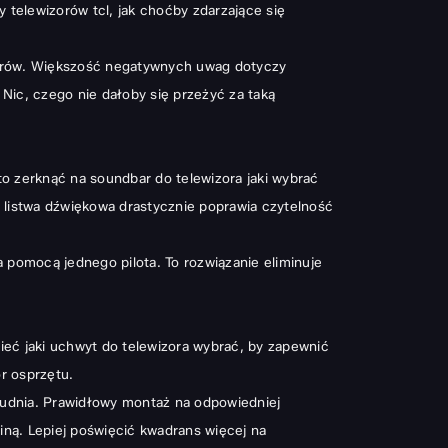
y telewizorów tcl, jak choćby zdarzające się
kolorów. Większość negatywnych uwag dotyczy
ic, czego nie dałoby się przeżyć za taką
to zerknąć na
soundbar do telewizora jaki wybrać
 listwa dźwiękowa drastycznie poprawia czytelność
a pomocą jednego pilota. To rozwiązanie eliminuje
zieć
jaki uchwyt do telewizora wybrać
, by zapewnić
r osprzętu.
łudnia. Prawidłowy montaż na odpowiedniej
ną. Lepiej poświęcić kwadrans więcej na