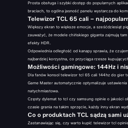
Prosta obsługa i szybki dostęp do popularnych aplikac
braciach, to ogólna jasność panelu wystarcza do kom
Telewizor TCL 65 cali – najpopular
Większy ekran to większe emocje, a sześćdziesiąt pi
zauważyć, że modele chińskiego giganta zajmują tam
efekty HDR.
Odpowiednia odległość od kanapy sprawia, że czujemy
najbardziej korzystna, co przyciąga rzesze kupujący
Możliwości gamingowe: 144Hz i nisk
Dla fanów konsol telewizor tcl 65 cali 144hz do gier 
Game Master automatycznie optymalizuje ustawienia m
natychmiastowa.
Częsty dylemat to tcl czy samsung opinie o jakości
czasie grania na takim sprzęcie, każdy inny ekran wy
Co o produktach TCL sądzą sami 
Zastanawiając się, czy warto kupić telewizor tcl opi