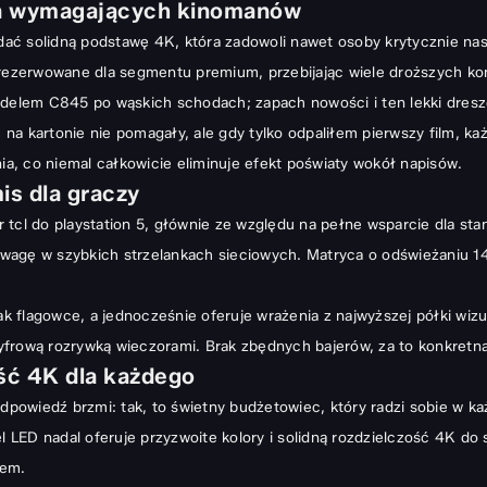
la wymagających kinomanów
idać solidną podstawę 4K, która zadowoli nawet osoby krytycznie na
arezerwowane dla segmentu premium, przebijając wiele droższych kon
lem C845 po wąskich schodach; zapach nowości i ten lekki dreszcz
na kartonie nie pomagały, ale gdy tylko odpaliłem pierwszy film, k
nia, co niemal całkowicie eliminuje efekt poświaty wokół napisów.
is dla graczy
 tcl do playstation 5, głównie ze względu na pełne wsparcie dla sta
rzewagę w szybkich strzelankach sieciowych. Matryca o odświeżaniu 
ak flagowce, a jednocześnie oferuje wrażenia z najwyższej półki wizua
frową rozrywką wieczorami. Brak zbędnych bajerów, za to konkretna
ość 4K dla każdego
odpowiedź brzmi: tak, to świetny budżetowiec, który radzi sobie w 
ED nadal oferuje przyzwoite kolory i solidną rozdzielczość 4K do s
nem.