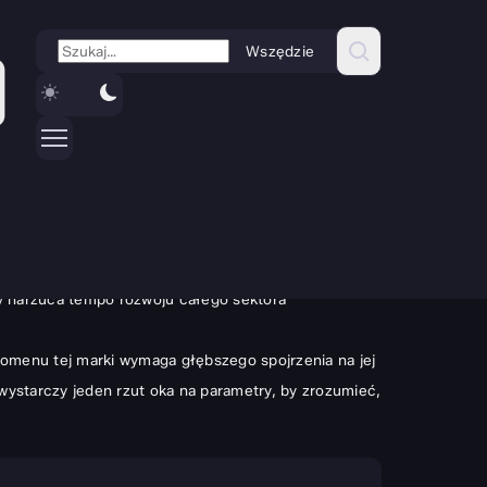
Wszędzie
istością domowego budżetu. Obecnie telewizory TCL
ych użytkowników, jak i wymagających kinomanów.
ry narzuca tempo rozwoju całego sektora
nomenu tej marki wymaga głębszego spojrzenia na jej
wystarczy jeden rzut oka na parametry, by zrozumieć,