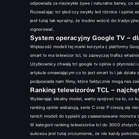
odpowiada za niezwykle żywe i naturalne barwy, co w
Ostateczny werdykt: Czy to dobry kierunek?
Rozważając tcl qled czy zwykły led różnice i opini
jest tutaj tak wyraźny, że trudno wrócić do tradycyj
zignorować.
System operacyjny Google TV – dl
Większość modeli tej marki korzysta z platformy Goog
smart tv ma telewizor tcl, to zazwyczaj trafisz właśn
Użytkownicy chwalą tcl google tv opinie o płynności 
artykule omawiającym
co to jest smart tv i jak działa
d
podpowiada nam filmy, które faktycznie mogą nas za
Ranking telewizorów TCL – najchęt
Wybierając idealny model, warto spojrzeć na to, co k
ranking opinie
wskazują, serie C oraz P cieszą się n
tanich modeli do sypialni po zaawansowane monstra
W kategorii ranking telewizorów tcl do 3000 złotych
sukcesu jest tutaj zrozumienie, że nie każdy potrze