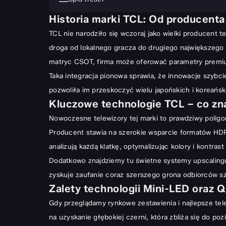
Historia marki TCL: Od producent
Historia marki TCL: Od producenta komponentów do 
TCL nie narodziło się wczoraj jako wielki producent
Kluczowe technologie TCL – co znajdziemy w nowo
droga od lokalnego gracza do drugiego największego 
Zalety technologii Mini-LED oraz QLED
matryc CSOT, firma może oferować parametry premium
System operacyjny Google TV – dlaczego warto go m
Taka integracja pionowa sprawia, że innowacje szybcie
Ranking telewizorów TCL – najchętniej wybierane ser
pozwoliła im przeskoczyć wielu japońskich i koreański
Kluczowe technologie TCL – co z
Seria TCL C805 i C845 – wybór dla wymagających k
Nowoczesne telewizory tej marki to prawdziwy polig
Seria TCL C745 – idealny kompromis dla graczy
Producent stawia na szerokie wsparcie formatów HDR,
Przystępne modele z serii P – jakość 4K dla każdego
analizują każdą klatkę, optymalizując kolory i kontra
Telewizor TCL 65 cali – najpopularniejszy rozmiar ekr
Dodatkowo znajdziemy tu świetne systemy upscalingu,
Możliwości gamingowe: 144Hz i niski input lag
zyskuje zaufanie coraz szerszego grona odbiorców s
Zalety technologii Mini-LED oraz 
Co o produktach TCL sądzą sami użytkownicy?
Gdy przeglądamy rynkowe zestawienia i najlepsze tele
Dźwięk i akcesoria: Czy potrzebujesz soundbara?
na uzyskanie głębokiej czerni, która zbliża się do 
Montaż na ścianie: Stabilność to podstawa