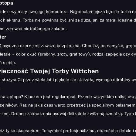
ptopa
nie wymiary swojego komputera. Najpopularniejsza będzie torba na l
 ekranu. Torba nie powinna być ani za duża, ani za mała. Idealne 
tem żałować nietrafionego zakupu.
ter
Klasyczna czerń jest zawsze bezpieczna. Chociaż, po namyśle, głębo
etale – kolor okuć (srebrny, złoty, grafitowy), rodzaj zapięcia czy d
 siebie.
wieczność Twojej Torby Wittchen
 służyła Ci przez wiele lat i pięknie się starzała, wymaga odrobiny 
a
na laptopa? Kluczem jest regularność. Przede wszystkim unikaj długo
rzejników. Raz na jakiś czas warto przetrzeć ją specjalnym balsamem
iem. Drobne zabrudzenia usuwaj delikatnie zwilżoną szmatką. Tych k
niż tylko akcesorium. To symbol profesjonalizmu, dbałości o detale