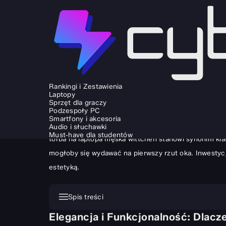
SPRZĘT I GADŻETY
LIFESTYLE I TRAVEL
Męska torba na laptopa Wittchen –
Rankingi i Zestawienia
Laptopy
ANDRZEJ MAZUR
11.11.2025
Sprzęt dla graczy
Podzespoły PC
Wybór odpowiedniego akcesorium do przenoszenia spr
Smartfony i akcesoria
profesjonalizmu i, nie ukrywajmy, codzienna przyjem
Audio i słuchawki
Must‑have dla studentów
torba na laptopa męska wittchen stanowi synonim klas
mogłoby się wydawać na pierwszy rzut oka. Inwestycja
estetyką.
Spis treści
Elegancja i Funkcjonalność: Dlac
Elegancja i Funkcjonalność: Dlaczego Męska Torba n