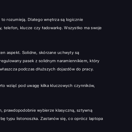
to rozumieją. Dlatego wnętrza są logicznie
y, telefon, klucze czy ładowarkę. Wszystko ma swoje
ten aspekt. Solidne, skórzane uchwyty są
 regulowany pasek z solidnym naramiennikiem, który
z zwłaszcza podczas dłuższych dojazdów do pracy.
arto wziąć pod uwagę kilka kluczowych czynników,
em, prawdopodobnie wybierze klasyczną, sztywną
rbę typu listonoszka. Zastanów się, co oprócz laptopa