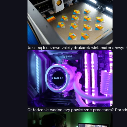
Jakie są kluczowe zalety drukarek wielomateriałowyc
Chłodzenie wodne czy powietrzne procesora? Porad