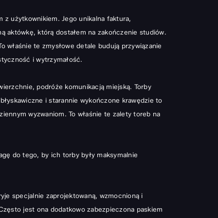
m z użytkownikiem. Jego unikalna faktura,
zaną aktówkę, którą dostałem na zakończenie studiów.
 To właśnie te zmysłowe detale budują przywiązanie
styczność i wytrzymałość.
wierzchnie, podróże komunikacją miejską. Torby
błyskawiczne i starannie wykończone krawędzie to
odziennym wyzwaniom. To właśnie te zalety toreb na
gę do tego, by ich torby były maksymalnie
yje specjalnie zaprojektowaną, wzmocnioną i
 Często jest ona dodatkowo zabezpieczona paskiem