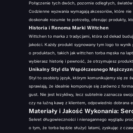
Połączenie tych dwóch, pozornie odległych, światów
Historia i Renoma Marki Wittchen
Codzienne wyzwania wymagają akcesoriów, które nie 
Unikalny Styl dla Współczesnego Mężczyzny
doskonale rozumie te potrzeby, oferując produkty, k
Materiały i Jakość Wykonania: Serce Toreb Wittchen
Historia i Renoma Marki Wittchen
Szlachetność Skóry Naturalnej
Wittchen to marka z tradycjami, która od dekad budu
jakości. Każdy produkt sygnowany tym logo to wynik p
Trwałość i Odporność na Codzienne Użytkowanie
o produktach, takich jak wittchen torba męska na la
Funkcjonalność i Ergonomia: Praktyczne Aspekty Tor
wybierasz historię i pewność, że otrzymujesz produkt
Bezpieczeństwo Twojego Laptopa: Wnętrze Toreb Wittc
Unikalny Styl dla Współczesnego Mężczyzn
Przemyślana Organizacja: Miejsce na Wszystko
Styl to osobisty język, którym komunikujemy się ze ś
Komfort Noszenia: Paski i Uchwyty
sprawiają, że idealnie komponuje się zarówno z forma
gust. Nie jest krzykliwy, lecz subtelnie zaznacza sw
Jak Wybrać Idealną Torbę na Laptopa Wittchen dla Si
czy na luźną kawę z klientem, odpowiednio dobrana
e
Dopasowanie do Stylu Życia i Zawodu
Materiały i Jakość Wykonania: Ser
Rozmiar Ma Znaczenie: Dopasowanie do Laptopa
Sekret długowieczności i nienagannego wyglądu prod
Kolorystyka i Detale: Podkreśl Swój Charakter
o tym, że torba będzie służyć latami, zyskując z cza