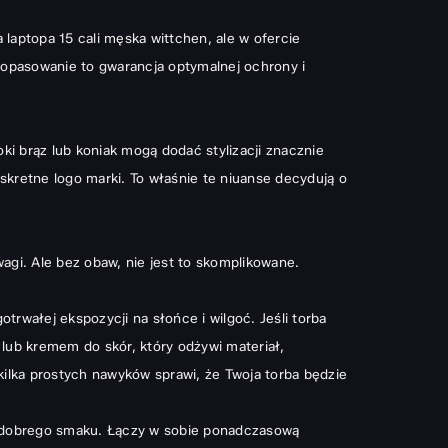
aptopa 15 cali męska wittchen, ale w ofercie
dopasowanie to gwarancja optymalnej ochrony i
ki brąz lub koniak mogą dodać stylizacji znacznie
yskretne logo marki. To właśnie te niuanse decydują o
uwagi. Ale bez obaw, nie jest to skomplikowane.
trwałej ekspozycji na słońce i wilgoć. Jeśli torba
 lub kremem do skór, który odżywi materiał,
ilka prostych nawyków sprawi, że Twoja torba będzie
 i dobrego smaku. Łączy w sobie ponadczasową