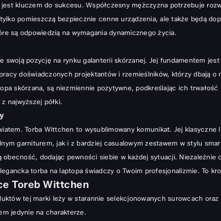
 jest kluczem do sukcesu. Współczesny mężczyzna potrzebuje rozwią
tylko pomieszczą bezpiecznie cenne urządzenia, ale także będą do
tóre są odpowiedzią na wymagania dynamicznego życia.
je swoją pozycję na rynku galanterii skórzanej. Jej fundamentem je
racy doświadczonych projektantów i rzemieślników, którzy dbają o na
ptopa skórzana, są niezmiennie pozytywne, podkreślając ich trwałość
eb Wittchen
 z najwyższej półki.
hen
y
wiatem. Torba Wittchen to wysublimowany komunikat. Jej klasyczne li
lnym garniturem, jak i z bardziej casualowym zestawem w stylu smart
oją obecność, dodając pewności siebie w każdej sytuacji. Niezależnie
ebie?
legancka torba na laptopa
świadczy o Twoim profesjonalizmie. To krop
ce Toreb Wittchen
uktów tej marki leży w starannie selekcjonowanych surowcach oraz 
sem jedynie na charakterze.