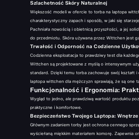
Szlachetność Skóry Naturalnej
Pielęgnacja i Konserwacja: Długowieczność Twojej T
Większość modeli w ofercie to torba na laptopa wittch
Proste Zasady Dbania o Skórzane Akcesoria
charakterystyczny zapach i sposób, w jaki się starze
Pachniała nowością i obietnicą przyszłości, a jej so
do przedmiotu. Skóra używana przez Wittchen jest ga
Trwałość i Odporność na Codzienne Użytk
Codzienna eksploatacja to prawdziwy test dla każdeg
Wittchen są projektowane z myślą o intensywnym uży
standard. Dzięki temu torba zachowuje swój kształt i
laptopa wittchen dla mężczyzn sprawiają, że są one t
Funkcjonalność i Ergonomia: Prak
Wygląd to jedno, ale prawdziwą wartość produktu po
praktyczne i komfortowe.
Bezpieczeństwo Twojego Laptopa: Wnętrze
Głównym zadaniem torby jest ochrona cennego sprzęt
wyściełaną miękkim materiałem komorę. Zapewnia on