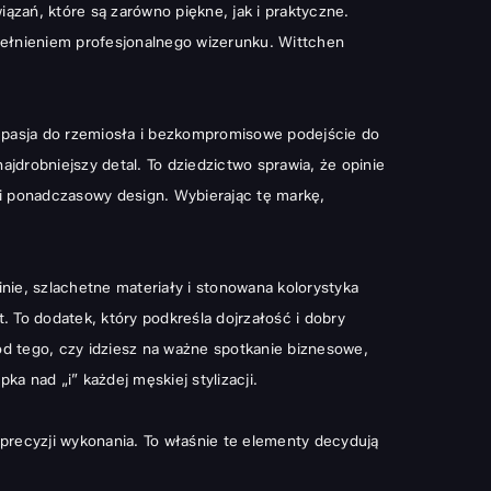
zań, które są zarówno piękne, jak i praktyczne.
pełnieniem profesjonalnego wizerunku. Wittchen
st pasja do rzemiosła i bezkompromisowe podejście do
jdrobniejszy detal. To dziedzictwo sprawia, że opinie
 i ponadczasowy design. Wybierając tę markę,
nie, szlachetne materiały i stonowana kolorystyka
. To dodatek, który podkreśla dojrzałość i dobry
 od tego, czy idziesz na ważne spotkanie biznesowe,
ka nad „i” każdej męskiej stylizacji.
precyzji wykonania. To właśnie te elementy decydują