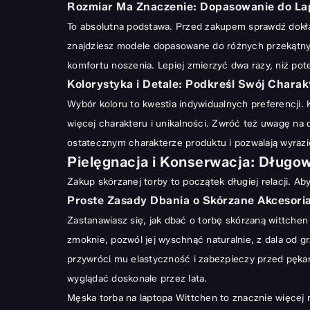
Rozmiar Ma Znaczenie: Dopasowanie do La
To absolutna podstawa. Przed zakupem sprawdź dokład
znajdziesz modele dopasowane do różnych przekątnych
komfortu noszenia. Lepiej zmierzyć dwa razy, niż po
Kolorystyka i Detale: Podkreśl Swój Charak
Wybór koloru to kwestia indywidualnych preferencji. 
więcej charakteru i unikalności. Zwróć też uwagę na d
ostatecznym charakterze produktu i pozwalają wyrazić
Pielęgnacja i Konserwacja: Długo
Zakup skórzanej torby to początek długiej relacji. Aby
Proste Zasady Dbania o Skórzane Akcesori
Zastanawiasz się, jak dbać o torbę skórzaną wittchen 
zmoknie, pozwól jej wyschnąć naturalnie, z dala od g
przywróci mu elastyczność i zabezpieczy przed pękan
wyglądać doskonale przez lata.
Męska torba na laptopa Wittchen to znacznie więcej 