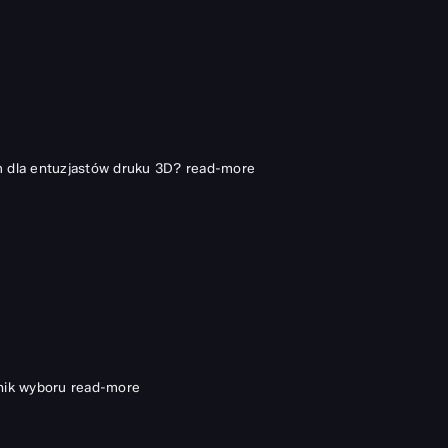
h dla entuzjastów druku 3D?
read-more
nik wyboru
read-more