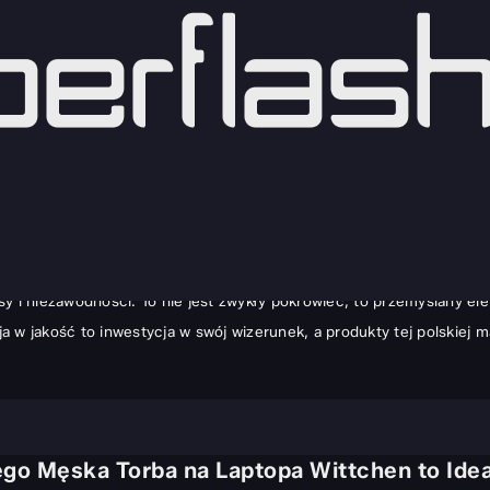
 Elegancja, jakość i funkcjonalność
zętu elektronicznego to decyzja, która wykracza daleko poza czyst
ność obcowania z przedmiotem dobrze zaprojektowanym. W świecie mę
y i niezawodności. To nie jest zwykły pokrowiec; to przemyślany el
 w jakość to inwestycja w swój wizerunek, a produkty tej polskiej ma
zego Męska Torba na Laptopa Wittchen to Ide
a Laptopa Wittchen to Idealny Wybór?