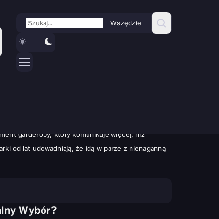
Wszędzie
ą użyteczność. To deklaracja stylu, świadectwo
skiej elegancji, gdzie diabeł tkwi w szczegółach,
ement garderoby, który komunikuje więcej, niż
rki od lat udowadniają, że idą w parze z nienaganną
alny Wybór?