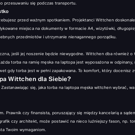
go przesuwaniu się podczas transportu.
stko
trzebujesz przed ważnym spotkaniem. Projektanci Wittchen doskonale 
edykowane miejsca na dokumenty w formacie A4, wizytówki, długopis
rzebnych przedmiotów i utrzymanie nienagannego porządku.
czna, jeśli jej noszenie będzie niewygodne. Wittchen dba również o 
Każda torba na ramię męska na laptopa jest wyposażona w odpinany,
nawet gdy torba jest w pełni zapakowana. To komfort, który docenis
pa Wittchen dla Siebie?
 Zastanawiając się, jaka torba na laptopa męska wittchen wybrać, w
m. Prawnik czy finansista, poruszający się między kancelarią a sąd
rafik czy architekt, może postawić na nieco luźniejszy fason, np. to
rosta Twoim wymaganiom.