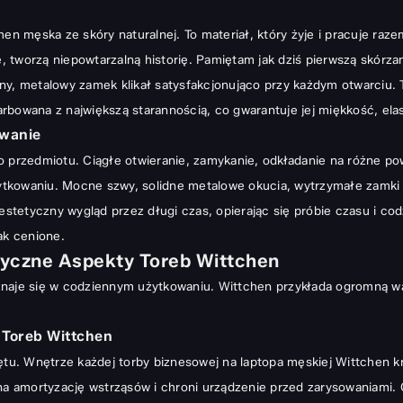
orby Wittchen
en męska ze skóry naturalnej. To materiał, który żyje i pracuje raze
je, tworzą niepowtarzalną historię. Pamiętam jak dziś pierwszą skór
lidny, metalowy zamek klikał satysfakcjonująco przy każdym otwarciu.
rbowana z największą starannością, co gwarantuje jej miękkość, ela
owanie
o przedmiotu. Ciągłe otwieranie, zamykanie, odkładanie na różne po
tkowaniu. Mocne szwy, solidne metalowe okucia, wytrzymałe zamki 
 estetyczny wygląd przez długi czas, opierając się próbie czasu i c
ak cenione.
tyczne Aspekty Toreb Wittchen
znaje się w codziennym użytkowaniu. Wittchen przykłada ogromną wa
 Toreb Wittchen
u. Wnętrze każdej torby biznesowej na laptopa męskiej Wittchen kr
a amortyzację wstrząsów i chroni urządzenie przed zarysowaniami.