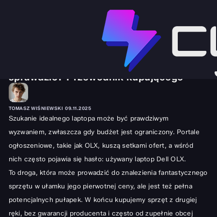
SPRZĘT I GADŻETY
LAPTOPY
Używany laptop Dell z OLX – Co
sprawdzić? Przewodnik kupującego
TOMASZ WIŚNIEWSKI
09.11.2025
Szukanie idealnego laptopa może być prawdziwym
wyzwaniem, zwłaszcza gdy budżet jest ograniczony. Portale
ogłoszeniowe, takie jak OLX, kuszą setkami ofert, a wśród
nich często pojawia się hasło: używany laptop Dell OLX.
To droga, która może prowadzić do znalezienia fantastycznego
sprzętu w ułamku jego pierwotnej ceny, ale jest też pełna
potencjalnych pułapek. W końcu kupujemy sprzęt z drugiej
ręki, bez gwarancji producenta i często od zupełnie obcej