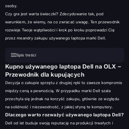
osoby.
Czy gra jest warta świeczki? Zdecydowanie tak, pod
warunkiem, że wiemy, na co zwracać uwagę. Ten przewodnik
rozwieje Twoje wątpliwości i krok po kroku poprowadzi Cię
przez meandry zakupu używanego laptopa marki Dell.
Spis treści
Kupno używanego laptopa Dell na OLX –
Kupno używanego laptopa Dell na OLX – Przewodnik dla
Przewodnik dla kupujących
kupujących
Decyzja o zakupie sprzętu z drugiej ręki to zawsze kompromis
Dlaczego warto rozważyć używanego laptopa Dell?
między ceną a pewnością. W przypadku marki Dell szala
Zalety i wyzwania zakupu na OLX
przechyla się jednak na korzyść zakupu, głównie ze względu
Jak ocenić stan używanego laptopa Dell przed zakupem?
na solidność i niezawodność, z jakiej słyną te komputery.
Kluczowe elementy do sprawdzenia podczas oględzin
Dlaczego warto rozważyć używanego laptopa Dell?
Dell od lat buduje swoją reputację na produkcji trwałych i
Testowanie podzespołów – Procesor, pamięć RAM, dysk i bateria