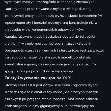
wydajnych maszyn, szczególnie w seriach biznesowych.
Weryfikacja legalności i pochodzenia sprzętu
Laptopy te są projektowane z myślą o wielogodzinnej,
Popularne serie laptopów Dell dostępne na OLX
intensywnej pracy, co oznacza wyższą jakość komponentów,
Dell Latitude – Solidność dla profesjonalistów
lepsze materiały i bardziej przemyślaną konstrukcję niż w
Dell XPS – Wydajność i design w kompaktowej formie
przypadku wielu konsumenckich odpowiedników.
Kupując używany model, zyskujesz dostęp do tej „półki
Dell Inspiron – Uniwersalne laptopy dla każdego
premium” w cenie nowego laptopa z niższej kategorii.
Bezpieczny zakup na OLX – Praktyczne porady
Dostępność części zamiennych i sterowników jest zazwyczaj
Efektywna komunikacja ze sprzedającym i negocjacje cenowe
bardzo dobra, nawet dla starszych modeli, co ułatwia
Odbiór osobisty i bezpieczne metody płatności
ewentualne naprawy czy modernizacje w przyszłości. To
sprzęt, który po prostu dobrze się starzeje.
Czy używany laptop Dell to dobra inwestycja? Podsumowanie
Zalety i wyzwania zakupu na OLX
Główną zaletą OLX jest oczywiście cena i ogromny wybór.
Możesz znaleźć niemal każdy model, od prostych maszyn
biurowych po potężne stacje robocze. Możliwość odbioru
osobistego to kolejny gigantyczny plus, pozwalający na