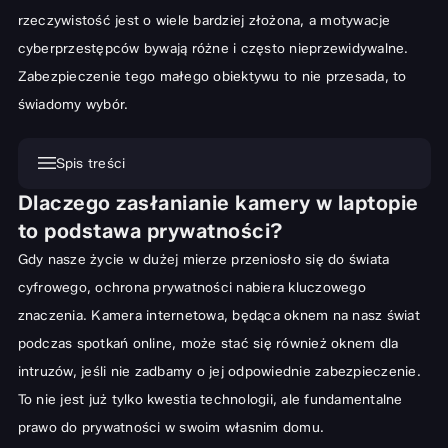
rzeczywistość jest o wiele bardziej złożona, a motywacje
cyberprzestępców bywają różne i często nieprzewidywalne.
Zabezpieczenie tego małego obiektywu to nie przesada, to
świadomy wybór.
Spis treści
Dlaczego zasłanianie kamery w laptopie
Dlaczego zasłanianie kamery w laptopie to podstawa
to podstawa prywatności?
prywatności?
Gdy nasze życie w dużej mierze przeniosło się do świata
Rosnące zagrożenia w cyberprzestrzeni
cyfrowego, ochrona prywatności nabiera kluczowego
Jak hakerzy wykorzystują niezabezpieczone kamery?
znaczenia. Kamera internetowa, będąca oknem na nasz świat
Skuteczne metody zasłaniania kamery w laptopie
podczas spotkań online, może stać się również oknem dla
Domowe sposoby – szybkie, ale czy bezpieczne?
intruzów, jeśli nie zadbamy o jej odpowiednie zabezpieczenie.
To nie jest już tylko kwestia technologii, ale fundamentalne
Profesjonalne zaślepki na kamerę – inwestycja w bezpieczeństwo
prawo do prywatności w swoim własnim domu.
Mity i fakty dotyczące zasłaniania kamery