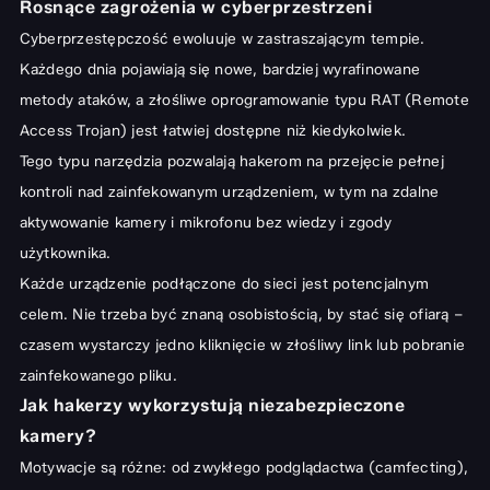
Rosnące zagrożenia w cyberprzestrzeni
Czy zasłonka może uszkodzić ekran laptopa?
Cyberprzestępczość ewoluuje w zastraszającym tempie.
Wpływ na działanie kamery i funkcje systemu
Każdego dnia pojawiają się nowe, bardziej wyrafinowane
Alternatywne rozwiązania – czy oprogramowanie wystarczy?
metody ataków, a złośliwe oprogramowanie typu RAT (Remote
Access Trojan) jest łatwiej dostępne niż kiedykolwiek.
Jak wybrać idealną zaślepkę do Twojego laptopa?
Tego typu narzędzia pozwalają hakerom na przejęcie pełnej
Na co zwrócić uwagę przy zakupie?
kontroli nad zainfekowanym urządzeniem, w tym na zdalne
Kompatybilność z różnymi modelami laptopów
aktywowanie kamery i mikrofonu bez wiedzy i zgody
Materiał i estetyka – funkcjonalność idzie w parze z wyglądem
użytkownika.
Każde urządzenie podłączone do sieci jest potencjalnym
celem. Nie trzeba być znaną osobistością, by stać się ofiarą –
czasem wystarczy jedno kliknięcie w złośliwy link lub pobranie
zainfekowanego pliku.
Jak hakerzy wykorzystują niezabezpieczone
kamery?
Motywacje są różne: od zwykłego podglądactwa (camfecting),