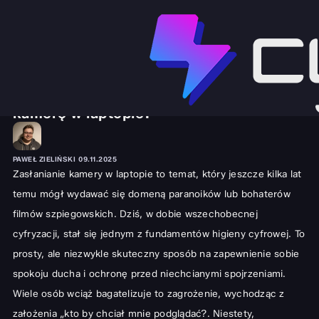
SPRZĘT I GADŻETY
LAPTOPY
Dlaczego i jak skutecznie zasłaniać
kamerę w laptopie?
PAWEŁ ZIELIŃSKI
09.11.2025
Zasłanianie kamery w laptopie to temat, który jeszcze kilka lat
temu mógł wydawać się domeną paranoików lub bohaterów
filmów szpiegowskich. Dziś, w dobie wszechobecnej
cyfryzacji, stał się jednym z fundamentów higieny cyfrowej. To
prosty, ale niezwykle skuteczny sposób na zapewnienie sobie
spokoju ducha i ochronę przed niechcianymi spojrzeniami.
Wiele osób wciąż bagatelizuje to zagrożenie, wychodząc z
założenia „kto by chciał mnie podglądać?. Niestety,