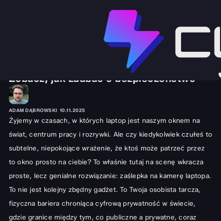
SPRZĘT I GADŻETY
LAPTOPY
Jaka zaślepka na kamerę laptopa?
Zobacz, jak zadbać o bezpieczeństwo
ADAM DĄBROWSKI
10.11.2025
Żyjemy w czasach, w których laptop jest naszym oknem na
świat, centrum pracy i rozrywki. Ale czy kiedykolwiek czułeś to
subtelne, niepokojące wrażenie, że ktoś może patrzeć przez
to okno prosto na ciebie? To właśnie tutaj na scenę wkracza
proste, lecz genialne rozwiązanie: zaślepka na kamerę laptopa.
To nie jest kolejny zbędny gadżet. To Twoja osobista tarcza,
fizyczna bariera chroniąca cyfrową prywatność w świecie,
gdzie granice między tym, co publiczne a prywatne, coraz