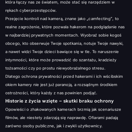
która łączy nas ze światem, może stać się narzędziem w
Jak wybrać idealną zaślepkę dla Twojego urządzenia?
rękach cyberprzestępców.
Kluczowe cechy: grubość, klej, łatwość montażu i demontażu
Przejęcie kontroli nad kamerą, znane jako „camfecting”, to
Montaż i pielęgnacja zaślepki – proste kroki do bezpieczeństwa
realne zagrożenie, które pozwala hakerom na podglądanie nas
Poza kamerą: Kompleksowa ochrona prywatności i sprzętu
w najbardziej prywatnych momentach. Wyobraź sobie kogoś
Podsumowanie: Spokój ducha w cyfrowym świecie dzięki
obcego, kto obserwuje Twoje spotkania, notuje Twoje nawyki,
prostej zaślepce
a nawet widzi Twoje dzieci bawiące się w tle. To naruszenie
intymności, które może prowadzić do szantażu, kradzieży
tożsamości czy po prostu niewyobrażalnego stresu.
Dlatego ochrona prywatności przed hakerami i ich wścibskim
okiem kamery nie jest już paranoją, a rozsądnym środkiem
ostrożności, który każdy z nas powinien podjąć.
Historie z życia wzięte – skutki braku ochrony
Opowieści o zhakowanych kamerach brzmią jak scenariusze
filmów, ale niestety zdarzają się naprawdę. Ofiarami padają
zarówno osoby publiczne, jak i zwykli użytkownicy.