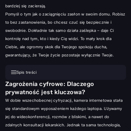
bardziej się zacierają.
Pomyśl o tym jak o zaciągnięciu zasłon w swoim domu. Robisz
to bez zastanowienia, bo chcesz czuć się bezpiecznie i
swobodnie. Dokładnie tak samo działa zaślepka – daje Ci
kontrolę nad tym, kto i kiedy Cię widzi. To mały krok dla
Ciebie, ale ogromny skok dla Twojego spokoju ducha,
gwarantujący, że Twoje życie pozostaje wyłącznie Twoje.
Spis treści
Zagrożenia cyfrowe: Dlaczego
Zagrożenia cyfrowe: Dlaczego prywatność jest kluczowa?
prywatność jest kluczowa?
Historie z życia wzięte – skutki braku ochrony
W dobie wszechobecnej cyfryzacji, kamera internetowa stała
Rodzaje zaślepek na kamerę laptopa – przewodnik po rynku
się standardowym wyposażeniem każdego laptopa. Używamy
Zaślepki przesuwne kontra naklejane – wady i zalety
jej do wideokonferencji, rozmów z bliskimi, a nawet do
Materiał wykonania i design – co wybrać dla estetyki i trwałości?
zdalnych konsultacji lekarskich. Jednak ta sama technologia,