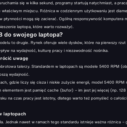
uchamia się w kilka sekund, programy startują natychmiast, a praca
we właściwym miejscu. Różnica w codziennym użytkowaniu jest diame
ce w płynności mogą się zacierać. Ogólną responsywność komputera 
estycja w przestrzeń
ieszenie laptopa
, które warto rozważyć.
B do swojego laptopa?
elu to drugie. Rynek oferuje wiele dysków, które na pierwszy rzut o
pływ na wydajność, kulturę pracy i niezawodność nośnika.
wrócić uwagę
rotowa talerzy. Standardem w laptopach są modele 5400 RPM (obr
epszą wydajność.
topach, gdzie liczy się cisza i niskie zużycie energii, model 5400
m elementem jest pamięć cache (bufor) – im jest jej więcej (np. 12
sku na czas pracy jest istotny, dlatego warto też pomyśleć o całoś
 w laptopach
a. Jednak nawet w ramach tego standardu istnieje ważna różnica – 