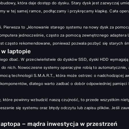
 obudowy, która daje dostęp do dysku. Stary dysk jest zazwyczaj umi
y w tej samej ramce, podłączamy i przykręcamy klapkę. Cała operacj
gi. Pierwsza to „klonowanie starego systemu na nowy dysk za pomo
komputera jednocześnie, często za pomocą zewnętrznego adaptera U
 jest często rekomendowane, ponieważ pozwala pozbyć się starych ś
 w laptopie
o niego dbać. W przeciwieństwie do dysków SSD, dyski HDD wymagają
u do nich. Nowoczesne systemy operacyjne robią to automatycznie, 
mocą technologii S.M.A.R.T., która może ostrzec o nadchodzącej aw
h komponentów, dlatego warto zadbać o
dobór odpowiedniej pamięci
które powinny wzbudzić naszą czujność, to przede wszystkim nietyp
szanie się systemu oraz błędy odczytu lub zapisu plików. Jeśli zau
aptopa – mądra inwestycja w przestrzeń