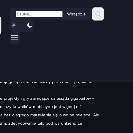
Wszędzie
ic bardziej mylnego. Okazuje się, że solidny dysk
 rozsądnej cenie. To rozwiązanie, które idealnie
wojego sprzętu. Nie każdy potrzebuje prędkości
projekty i gry zajmujące dziesiątki gigabajtów –
ści użytkowników mobilnych jest więcej niż
ia bez ciągłego martwienia się o wolne miejsce. Ale
zmi: zdecydowanie tak, pod warunkiem, że