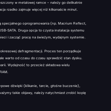
eszczony w metalowej ramce – należy go delikatnie
a rzadko zajmuje więcej niż kilkanaście minut.
cą specjalnego oprogramowania (np. Macrium Reflect,
SB-SATA. Druga opcja to czysta instalacja systemu
mieci i zacząć pracę na świeżym, wydajnym systemie.
 okresowej defragmentacji. Proces ten porządkuje
ale warto od czasu do czasu sprawdzić stan dysku.
arii. Wydajność to przecież składowa wielu
 RAM
.
owe dźwięki (klikanie, tarcie, głośne buczenie),
ważymy takie objawy, należy natychmiast zrobić kopię