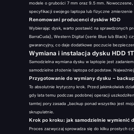
modele o grubości 7 mm oraz 9.5 mm. Nowoczesne, sm
specyfikacji swojego laptopa lub fizyczne zmierzeni
Renomowani producenci dysków HDD
Wybierając dysk, warto postawić na sprawdzonych pro
BarraCuda), Western Digital (serie Blue lub Black) c
gwarancyjny, co daje dodatkowe poczucie bezpiecze
Wymiana i instalacja dysku HDD 1T
Samodzielna wymiana dysku w laptopie jest zadaniem
samodzielne złożenie laptopa od podstaw
. Najważnie
Przygotowanie do wymiany dysku – backu
To absolutnie krytyczny krok. Przed jakimkolwiek d
gdy lata temu podczas podobnej operacji uszkodziłem
tamtej pory zasada „backup ponad wszystko jest moj
skrupulatnie.
Krok po kroku: jak samodzielnie wymienić d
Proces zazwyczaj sprowadza się do kilku prostych czyn