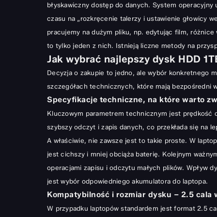
błyskawiczny dostęp do danych. System operacyjny ur
Optymalizacja i dbanie o dysk HDD w laptopie
czasu na „rozkręcenie talerzy i ustawienie głowicy 
Kiedy rozważyć wymianę dysku na nowy?
pracujemy na dużym pliku, np. edytując film, różni
Podsumowanie: Dysk HDD 1TB do laptopa – mądra inw
to tylko jeden z nich. Istnieją liczne
metody na przysp
Jak wybrać najlepszy dysk HDD 1T
Decyzja o zakupie to jedno, ale wybór konkretnego mod
szczegółach technicznych, które mają bezpośredni w
Specyfikacje techniczne, na które warto z
Kluczowym parametrem technicznym jest prędkość ob
szybszy odczyt i zapis danych, co przekłada się na l
A właściwie, nie zawsze jest to takie proste. W lap
jest cichszy i mniej obciąża baterię. Kolejnym ważny
operacjami zapisu i odczytu małych plików. Wpływ dy
jest
wybór odpowiedniego akumulatora do laptopa
.
Kompatybilność i rozmiar dysku – 2.5 cala
W przypadku laptopów standardem jest format 2.5 cal