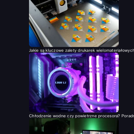
Jakie są kluczowe zalety drukarek wielomateriałowyc
Chłodzenie wodne czy powietrzne procesora? Porad