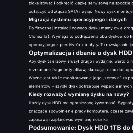
zlokalizować i odkręcić klapkę serwisową na spodzie
odłączyć od złącza SATA i wyjąć. Nowy dysk montujem
Migracja systemu operacyjnego i danych
Po fizycznej instalacji nowego dysku mamy dwie dro
Clonezilla). Wymaga to podłączenia obu dysków do 
operacyjnego z pendrive’a lub płyty. To rozwiązanie
Optymalizacja i dbanie o dysk HDD
Aby dysk talerzowy służył długo i wydajnie, warto 
rozrzucone fragmenty plików, skracając czas dostęp
Ważne jest także monitorowanie jego „zdrowia” za po
elementów – szybki dysk potrzebuje wsparcia innyc
Kiedy rozważyć wymianę dysku na nowy?
Każdy dysk HDD ma ograniczoną żywotność. Sygnały, 
znaczące spowolnienie pracy komputera, częste zawie
zapasową i zaplanować wymianę nośnika.
Podsumowanie: Dysk HDD 1TB do l