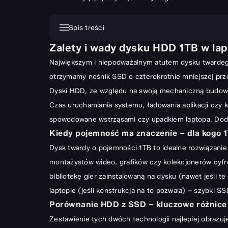
Spis treści
Zalety i wady dysku HDD 1TB w lap
Zalety i wady dysku HDD 1TB w laptopie
Największym i niepodważalnym atutem dysku twardego
Kiedy pojemność ma znaczenie – dla kogo 1TB HDD jest
otrzymamy nośnik SSD o czterokrotnie mniejszej przes
Porównanie HDD z SSD – kluczowe różnice w wydajnośc
Dyski HDD, ze względu na swoją mechaniczną budowę 
Jak wybrać najlepszy dysk HDD 1TB do swojego lapto
Czas uruchamiania systemu, ładowania aplikacji czy 
Specyfikacje techniczne, na które warto zwrócić uwagę
spowodowane wstrząsami czy upadkiem laptopa. Dodatk
Kiedy pojemność ma znaczenie – dla kogo 1
Kompatybilność i rozmiar dysku – 2.5 cala w laptopach
Dysk twardy o pojemności 1TB to idealne rozwiązanie 
Renomowani producenci dysków HDD
montażystów wideo, grafików czy kolekcjonerów cyfrow
Wymiana i instalacja dysku HDD 1TB w laptopie
bibliotekę gier zainstalowaną na dysku (nawet jeśli t
Przygotowanie do wymiany dysku – backup danych
laptopie (jeśli konstrukcja na to pozwala) – szybki
Porównanie HDD z SSD – kluczowe różnice
Krok po kroku: jak samodzielnie wymienić dysk w laptop
Zestawienie tych dwóch technologii najlepiej obrazu
Migracja systemu operacyjnego i danych