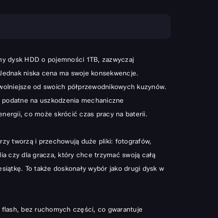
imy dysk HDD o pojemności 1TB, zazwyczaj
h. Jednak niska cena ma swoje konsekwencje.
e wolniejsze od swoich półprzewodnikowych kuzynów.
iej podatne na uszkodzenia mechaniczne
ergii, co może skrócić czas pracy na baterii.
zy tworzą i przechowują duże pliki: fotografów,
ia czy dla gracza, który chce trzymać swoją całą
iesiątkę. To także doskonały wybór jako drugi dysk w
 flash, bez ruchomych części, co gwarantuje