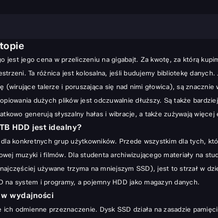
topie
 jest jego cena w przeliczeniu na gigabajt. Za kwotę, za którą kup
 idealny?
trzeni. Ta różnica jest kolosalna, jeśli budujemy bibliotekę danyc
i
(wirujące talerze i poruszająca się nad nimi głowica), są znaczni
pa?
kopiowania dużych plików jest odczuwalnie dłuższy. Są także bardz
owo generują słyszalny hałas i wibracje, a także zużywają więcej en
TB HDD jest idealny?
dla konkretnych grup użytkowników. Przede wszystkim dla tych, któr
ej muzyki i filmów. Dla studenta archiwizującego materiały na stud
e najczęściej używane trzyma na mniejszym SSD), jest to strzał w dz
 SSD na system i programy, a pojemny HDD jako magazyn danych.
 w wydajności
ie
je ich odmienne przeznaczenie. Dysk SSD działa na zasadzie pamięci