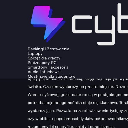
SPRZĘT I GADŻETY
LAPTOPY
Kiedy warto kupić dysk HDD 1TB do
Rankingi i Zestawienia
Laptopy
ŁUKASZ JABŁOŃSKI
10.11.2025
Sprzęt dla graczy
Podzespoły PC
Gdy rynek zdominowały ultraszybkie dyski SSD, mogło
Smartfony i akcesoria
HDD 1TB do laptopa wciąż ma bardzo wiele do zaofero
Audio i słuchawki
Must‑have dla studentów
łączy pojemność z ekonomią, stając się mądrym wybo
światła. Czasem wystarczy po prostu miejsce. Dużo 
W erze cyfrowej, gdzie dane rosną w postępie geometr
potrzeba pojemnego nośnika staje się kluczowa. Teraba
wystarczająca. Pozwala na zarchiwizowanie tysięcy zd
czy w obliczu popularności dysków półprzewodnikow
rozumiemy jej specyfikę, zalety i ograniczenia.