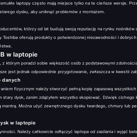
ukłe laptopy często mają miejsce tylko na te cieńsze wersje. Prz
e starego dysku, aby uniknąć problemów z montażem.
ducentów, którzy od lat budują swoją reputację na rynku nośników da
zy Toshiba oferują produkty o potwierdzonej niezawodności i dobryc
ństwa.
B w laptopie
, z którym poradzi sobie większość osób z podstawowymi zdolnościa
jsze jest jednak odpowiednie przygotowanie, zwłaszcza w kwestii za
p danych
ziałaniem fizycznym należy stworzyć pełną kopię zapasową wszystki
 stary dysk, zanim zdążyłem wszystko skopiować. Dźwięk cichego kl
ą mantrą. Można użyć zewnętrznego dysku twardego, chmury lub pend
ysk w laptopie
ności. Należy całkowicie odłączyć laptopa od zasilania i wyjąć bate