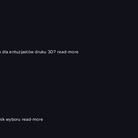
h dla entuzjastów druku 3D?
read-more
nik wyboru
read-more