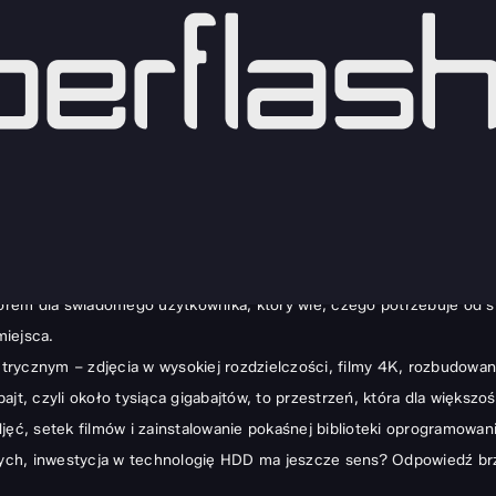
 laptopa i na co zwrócić uwagę?
by się wydawać, że tradycyjne dyski talerzowe odeszły do lamusa. N
wania, zwłaszcza gdy priorytetem jest ogromna przestrzeń na dane w
rem dla świadomego użytkownika, który wie, czego potrzebuje od s
miejsca.
ycznym – zdjęcia w wysokiej rozdzielczości, filmy 4K, rozbudowane 
jt, czyli około tysiąca gigabajtów, to przestrzeń, która dla większo
jęć, setek filmów i zainstalowanie pokaśnej biblioteki oprogramowan
ych, inwestycja w technologię HDD ma jeszcze sens? Odpowiedź br