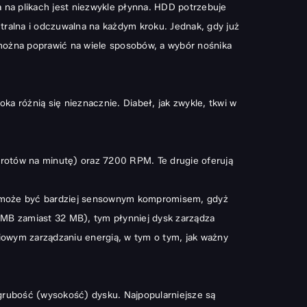
 na plikach jest niezwykle płynna. HDD potrzebuje
tralna i odczuwalna na każdym kroku. Jednak, gdy już
można poprawić na wiele sposobów, a wybór nośnika
ka różnią się nieznacznie. Diabeł, jak zwykle, tkwi w
otów na minutę) oraz 7200 RPM. Te drugie oferują
 RPM może być bardziej sensownym kompromisem, gdyż
8 MB zamiast 32 MB), tym płynniej dysk zarządza
ciowym zarządzaniu energią, w tym o tym, jak ważny
grubość (wysokość) dysku. Najpopularniejsze są